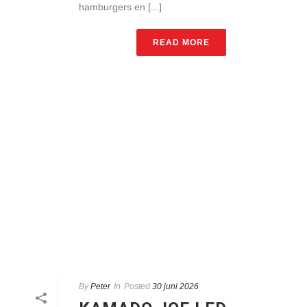
hamburgers en [...]
READ MORE
By
Peter
In
Posted
30 juni 2026