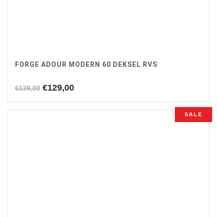
FORGE ADOUR MODERN 60 DEKSEL RVS
Oorspronkelijke
Huidige
€
129,00
€
139,00
prijs
prijs
was:
is:
SALE
€139,00.
€129,00.