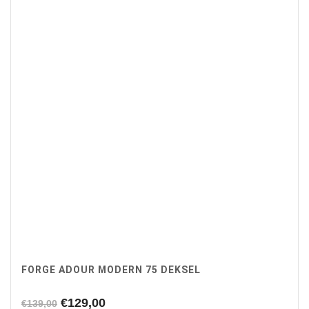
FORGE ADOUR MODERN 75 DEKSEL
Oorspronkelijke
Huidige
€
129,00
€
139,00