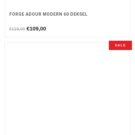
FORGE ADOUR MODERN 60 DEKSEL
Oorspronkelijke
Huidige
€
109,00
€
119,00
prijs
prijs
was:
is:
SALE
€119,00.
€109,00.