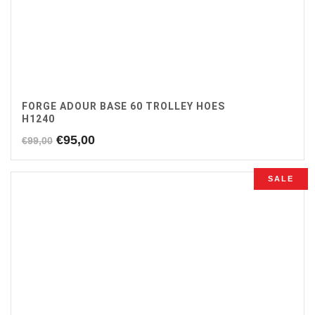
FORGE ADOUR BASE 60 TROLLEY HOES
H1240
Oorspronkelijke
Huidige
€
95,00
€
99,00
prijs
prijs
was:
is:
SALE
€99,00.
€95,00.