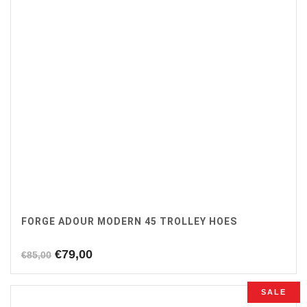
FORGE ADOUR MODERN 45 TROLLEY HOES
Oorspronkelijke
Huidige
€
79,00
€
85,00
prijs
prijs
was:
is:
SALE
€85,00.
€79,00.