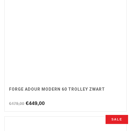
FORGE ADOUR MODERN 60 TROLLEY ZWART
Oorspronkelijke
Huidige
€
449,00
€
479,00
prijs
prijs
was:
is:
SALE
€479,00.
€449,00.