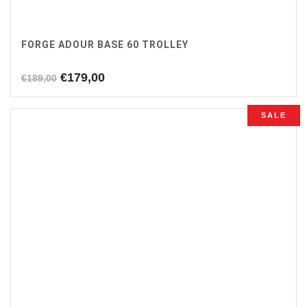
FORGE ADOUR BASE 60 TROLLEY
Oorspronkelijke
Huidige
€
179,00
€
189,00
prijs
prijs
was:
is:
SALE
€189,00.
€179,00.