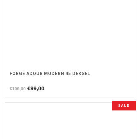
FORGE ADOUR MODERN 45 DEKSEL
Oorspronkelijke
Huidige
€
99,00
€
109,00
prijs
prijs
was:
is:
SALE
€109,00.
€99,00.