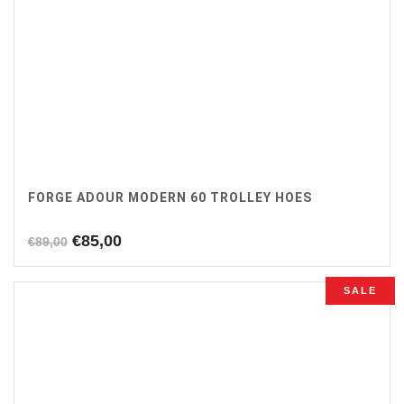
FORGE ADOUR MODERN 60 TROLLEY HOES
Oorspronkelijke
Huidige
€
85,00
€
89,00
prijs
prijs
was:
is:
SALE
€89,00.
€85,00.