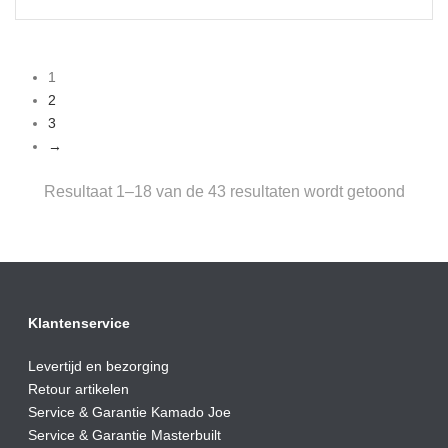
prijs
prijs
was:
is:
€139,00.
€129,00.
1
2
3
→
Resultaat 1–18 van de 43 resultaten wordt getoond
Klantenservice
Levertijd en bezorging
Retour artikelen
Service & Garantie Kamado Joe
Service & Garantie Masterbuilt