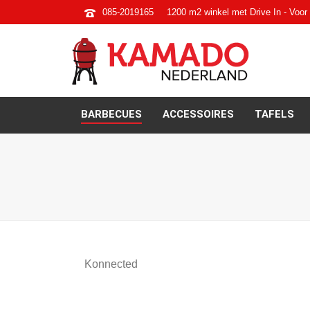
085-2019165
1200 m2 winkel met Drive In - Voor 
BARBECUES
ACCESSOIRES
TAFELS
Konnected