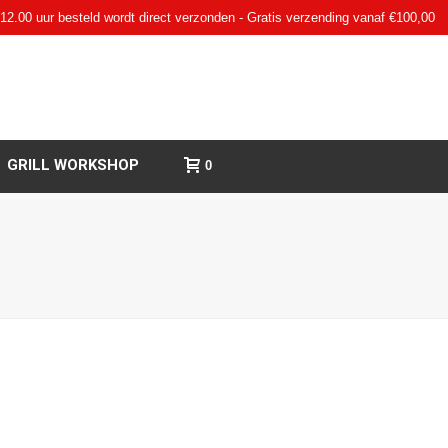
12.00 uur besteld wordt direct verzonden - Gratis verzending vanaf €100,00
GRILL WORKSHOP
0