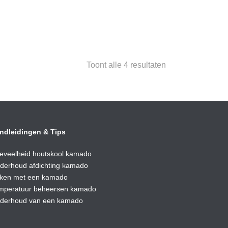
Toont alle 4 resultaten
ndleidingen & Tips
eveelheid houtskool kamado
derhoud afdic
hting kamado
ken met een kamado
mperatuur beheersen kamado
derhoud van een kamado