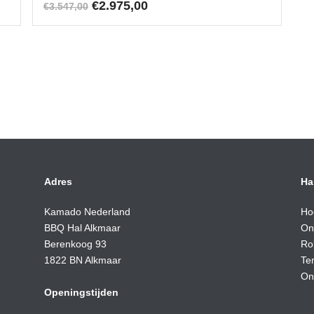
Oorspronkelijke
Huidige
€
2.975,00
€
3.547,00
prijs
prijs
was:
is:
€3.547,00.
€2.975,00.
Adres
Ha
Kamado Nederland
Ho
BBQ Hal Alkmaar
On
Berenkoog 93
Ro
1822 BN Alkmaar
Te
On
Openingstijden