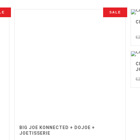
LE
SALE
C
€
C
J
€
BIG JOE KONNECTED + DOJOE +
JOETISSERIE