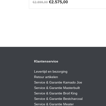
Oorspronkelijke
Huidige
€
2.575,00
€
2.899,00
prijs
prijs
was:
is:
€2.899,00.
€2.575,00.
Klantenservice
Levertijd en bezorging
Retour artikelen
Service & Garantie Kamado Joe
Service & Garantie Masterbuilt
Service & Garantie Broil King
Service & Garantie Bestcharcoal
Service & Garantie Meater