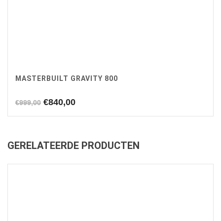
MASTERBUILT GRAVITY 800
Oorspronkelijke
Huidige
€
840,00
€
999,00
prijs
prijs
was:
is:
€999,00.
€840,00.
GERELATEERDE PRODUCTEN