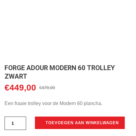
FORGE ADOUR MODERN 60 TROLLEY
ZWART
€
449,00
Oorspronkelijke
Huidige
€
479,00
prijs
prijs
was:
is:
Een fraaie trolley voor de Modern 60 plancha.
€479,00.
€449,00.
TOEVOEGEN AAN WINKELWAGEN