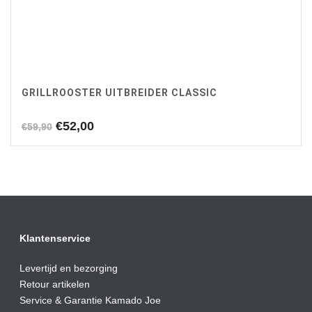
GRILLROOSTER UITBREIDER CLASSIC
Oorspronkelijke
Huidige
€
52,00
€
59,90
prijs
prijs
was:
is:
€59,90.
€52,00.
Klantenservice
Levertijd en bezorging
Retour artikelen
Service & Garantie Kamado Joe