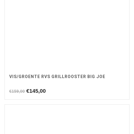
VIS/GROENTE RVS GRILLROOSTER BIG JOE
Oorspronkelijke
Huidige
€
145,00
€
159,00
prijs
prijs
was:
is:
€159,00.
€145,00.