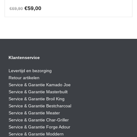
Oorspronkelijke
Huidige
€
59,00
€
69,90
prijs
prijs
was:
is:
€69,90.
€59,00.
Klantenservice
Levertijd en bezorging
Retour artikelen
Service & Garantie Kamado Joe
Service & Garantie Masterbuilt
Service & Garantie Broil King
Service & Garantie Bestcharcoal
Service & Garantie Meater
Service & Garantie Char-Griller
Service & Garantie Forge Adour
Service & Garantie Moddern