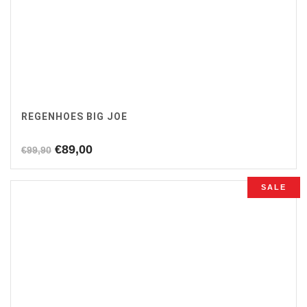
REGENHOES BIG JOE
Oorspronkelijke
Huidige
€
89,00
€
99,90
prijs
prijs
was:
is:
SALE
€99,90.
€89,00.