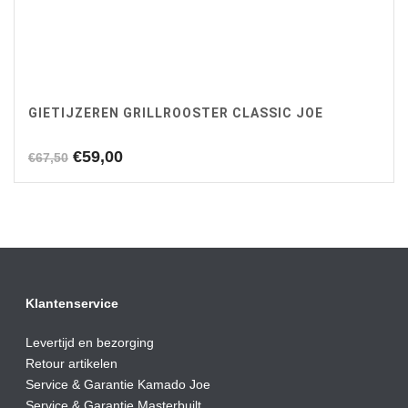
GIETIJZEREN GRILLROOSTER CLASSIC JOE
Oorspronkelijke
Huidige
€
59,00
€
67,50
prijs
prijs
was:
is:
€67,50.
€59,00.
Klantenservice
Levertijd en bezorging
Retour artikelen
Service & Garantie Kamado Joe
Service & Garantie Masterbuilt