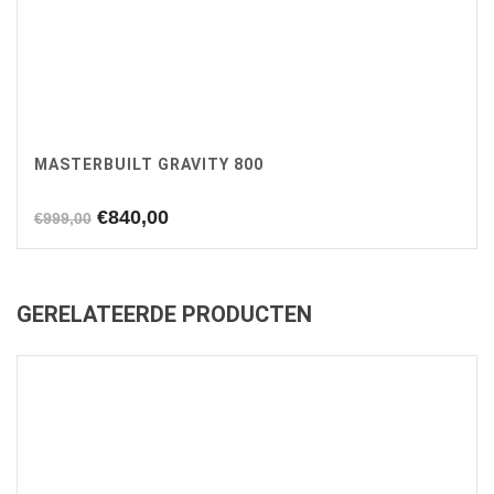
MASTERBUILT GRAVITY 800
Oorspronkelijke
Huidige
€
840,00
€
999,00
prijs
prijs
was:
is:
€999,00.
€840,00.
GERELATEERDE PRODUCTEN