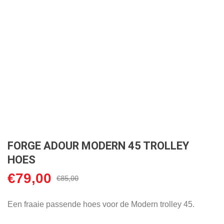
FORGE ADOUR MODERN 45 TROLLEY
HOES
€
79,00
Oorspronkelijke
Huidige
€
85,00
prijs
prijs
was:
is:
Een fraaie passende hoes voor de Modern trolley 45.
€85,00.
€79,00.