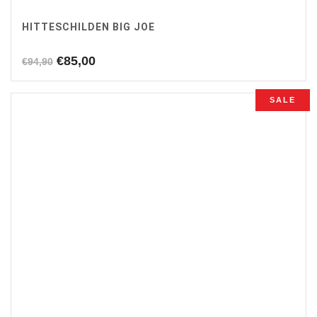
HITTESCHILDEN BIG JOE
Oorspronkelijke
Huidige
€
85,00
€
94,90
prijs
prijs
was:
is:
SALE
€94,90.
€85,00.