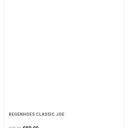
REGENHOES CLASSIC JOE
Oorspronkelijke
Huidige