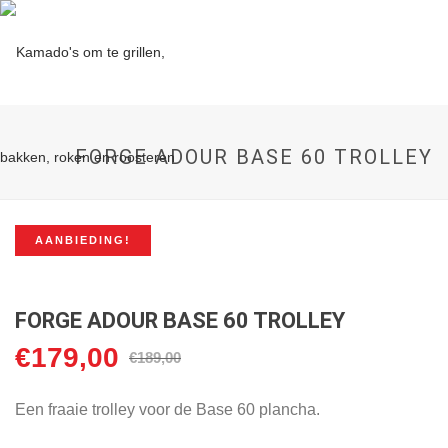
FORGE ADOUR BASE 60 TROLLEY
AANBIEDING!
FORGE ADOUR BASE 60 TROLLEY
€
179,00
Oorspronkelijke
Huidige
€
189,00
prijs
prijs
was:
is:
Een fraaie trolley voor de Base 60 plancha.
€189,00.
€179,00.