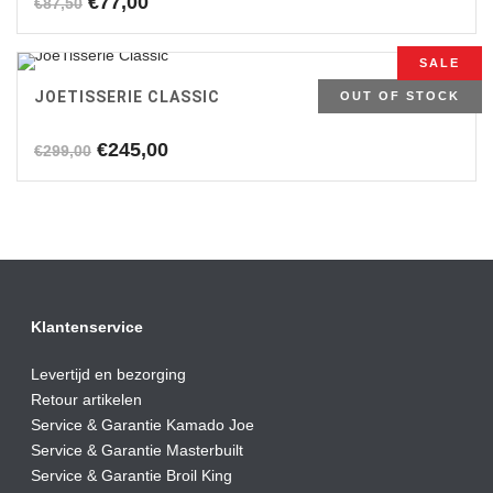
Oorspronkelijke
Huidige
€
77,00
€
87,50
prijs
prijs
was:
is:
SALE
€87,50.
€77,00.
JOETISSERIE CLASSIC
OUT OF STOCK
Oorspronkelijke
Huidige
€
245,00
€
299,00
prijs
prijs
was:
is:
€299,00.
€245,00.
Klantenservice
Levertijd en bezorging
Retour artikelen
Service & Garantie Kamado Joe
Service & Garantie Masterbuilt
Service & Garantie Broil King