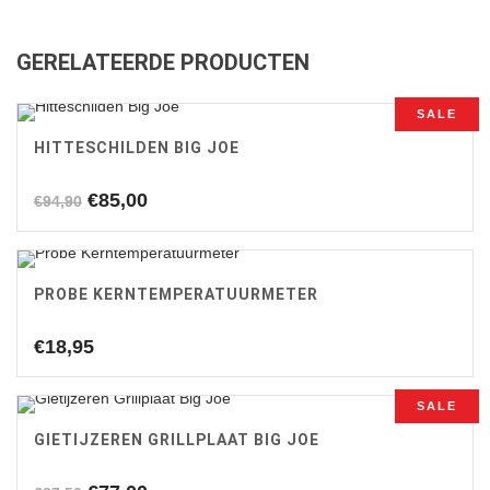
was:
is:
€999,00.
€840,00.
GERELATEERDE PRODUCTEN
SALE
HITTESCHILDEN BIG JOE
Oorspronkelijke
Huidige
€
85,00
€
94,90
prijs
prijs
was:
is:
€94,90.
€85,00.
PROBE KERNTEMPERATUURMETER
€
18,95
SALE
GIETIJZEREN GRILLPLAAT BIG JOE