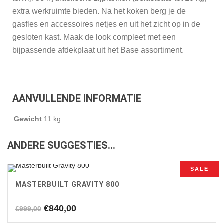
extra werkruimte bieden. Na het koken berg je de
gasfles en accessoires netjes en uit het zicht op in de
gesloten kast. Maak de look compleet met een
bijpassende afdekplaat uit het Base assortiment.
AANVULLENDE INFORMATIE
Gewicht
11 kg
ANDERE SUGGESTIES…
SALE
MASTERBUILT GRAVITY 800
Oorspronkelijke
Huidige
€
840,00
€
999,00
prijs
prijs