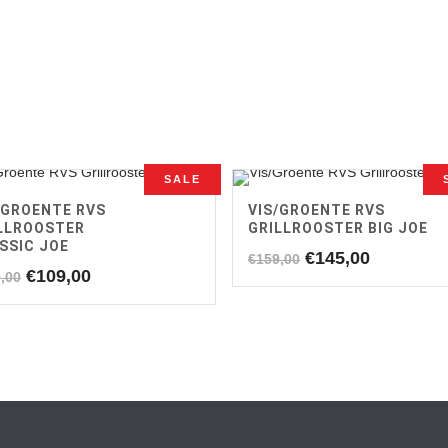
SALE
/GROENTE RVS
VIS/GROENTE RVS
LLROOSTER
GRILLROOSTER BIG JOE
SSIC JOE
Oorspronkelijke
Huidige
€
145,00
€
159,00
Oorspronkelijke
Huidige
€
109,00
,00
prijs
prijs
prijs
prijs
was:
is:
was:
is:
€159,00.
€145,00.
€119,00.
€109,00.