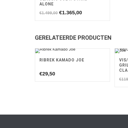
ALONE
Oorspronkelijke
Huidige
€
1.365,00
€
1.499,00
prijs
prijs
was:
is:
€1.499,00.
€1.365,00.
GERELATEERDE PRODUCTEN
RIBREK KAMADO JOE
VIS
GRI
CLA
€
29,50
€
119