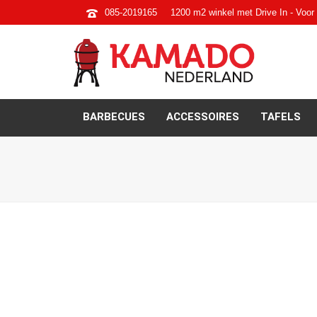
085-2019165
1200 m2 winkel met Drive In - Voor 
BARBECUES
ACCESSOIRES
TAFELS