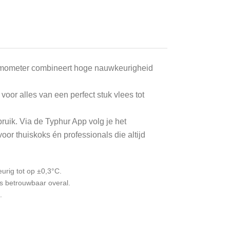
ermometer combineert hoge nauwkeurigheid
oor alles van een perfect stuk vlees tot
ruik. Via de Typhur App volg je het
oor thuiskoks én professionals die altijd
rig tot op ±0,3°C.
es betrouwbaar overal.
.