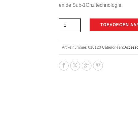
€300,00.
€245,00.
en de Sub-1Ghz technologie.
TOEVOEGEN AA
Artikelnummer:
610123
Categorieën:
Accesso