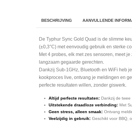
BESCHRIJVING
AANVULLENDE INFORM
De Typhur Sync Gold Quad is de slimme keu
(±0,3°C) met eenvoudig gebruik en sterke con
Met 4 probes, elk met zes sensoren, meet je 
langzaam gegaarde gerechten.
Dankzij Sub-1GHz, Bluetooth en WiFi heb je 
kookproces live, ontvang je meldingen en geb
perfecte resultaten willen, zonder giswerk.
Altijd perfecte resultaten:
Dankzij de twee 
Uitstekende draadloze verbinding:
Met Su
Geen stress, alleen smaak:
Ontvang melding
Veelzijdig in gebruik:
Geschikt voor BBQ, ove