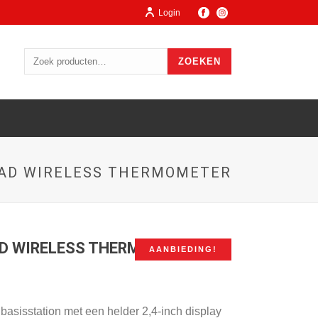
Login
ZOEKEN
UAD WIRELESS THERMOMETER
AD WIRELESS THERMOMETER
AANBIEDING!
 basisstation met een helder 2,4‑inch display