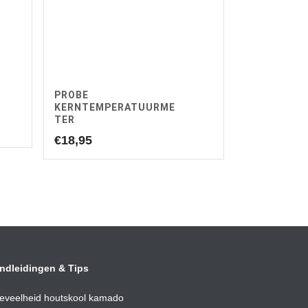
PROBE
KERNTEMPERATUURME
TER
€
18,95
ndleidingen & Tips
eveelheid houtskool kamado