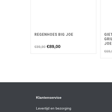
REGENHOES BIG JOE
GIE
GRI
JOE
Oorspronkelijke
Huidige
€
89,00
€
99,90
€
69,
prijs
prijs
was:
is:
€99,90.
€89,00.
Klantenservice
Levertijd en bezorging