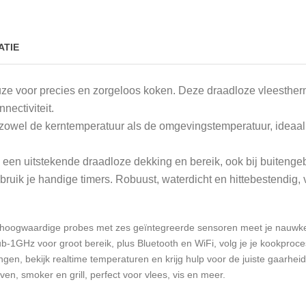
ATIE
ze voor precies en zorgeloos koken. Deze draadloze vleesth
nectiviteit.
zowel de kerntemperatuur als de omgevingstemperatuur, ideaal v
een uitstekende draadloze dekking en bereik, ook bij buitengeb
ruik je handige timers. Robuust, waterdicht en hittebestendig, v
hoogwaardige probes met zes geïntegreerde sensoren meet je nauwkeu
b-1GHz voor groot bereik, plus Bluetooth en WiFi, volg je je kookproc
en, bekijk realtime temperaturen en krijg hulp voor de juiste gaarheid
n, smoker en grill, perfect voor vlees, vis en meer.