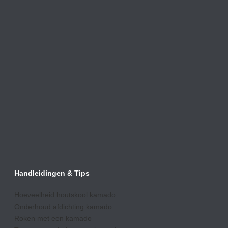
Handleidingen & Tips
Hoeveelheid houtskool kamado
Onderhoud afdic
hting kamado
Roken met een kamado