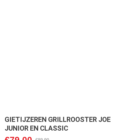
GIETIJZEREN GRILLROOSTER JOE
JUNIOR EN CLASSIC
€
79,00
Oorspronkelijke
Huidige
€
89,90