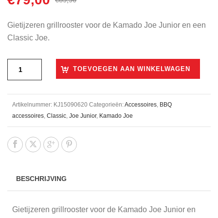
prijs
prijs
was:
is:
Gietijzeren grillrooster voor de Kamado Joe Junior en een
€89,90.
€79,00.
Classic Joe.
TOEVOEGEN AAN WINKELWAGEN
Artikelnummer:
KJ15090620
Categorieën:
Accessoires
,
BBQ
accessoires
,
Classic
,
Joe Junior
,
Kamado Joe
BESCHRIJVING
Gietijzeren grillrooster voor de Kamado Joe Junior en