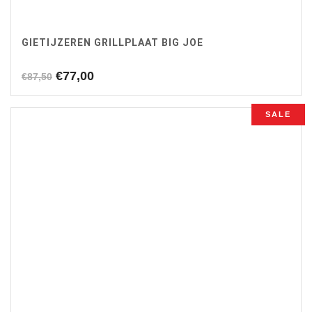
GIETIJZEREN GRILLPLAAT BIG JOE
Oorspronkelijke
Huidige
€
77,00
€
87,50
prijs
prijs
was:
is:
SALE
€87,50.
€77,00.