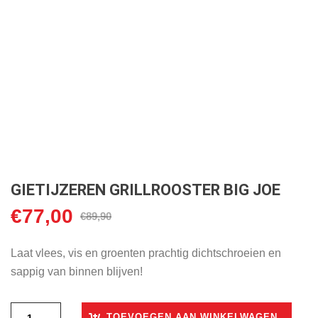
GIETIJZEREN GRILLROOSTER BIG JOE
€
77,00
Oorspronkelijke
Huidige
€
89,90
prijs
prijs
was:
is:
Laat vlees, vis en groenten prachtig dichtschroeien en
€89,90.
€77,00.
sappig van binnen blijven!
TOEVOEGEN AAN WINKELWAGEN