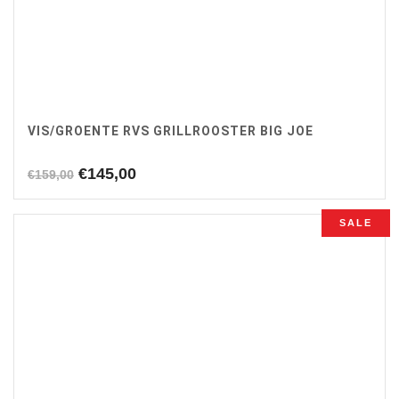
VIS/GROENTE RVS GRILLROOSTER BIG JOE
Oorspronkelijke
Huidige
€
145,00
€
159,00
prijs
prijs
was:
is:
SALE
€159,00.
€145,00.