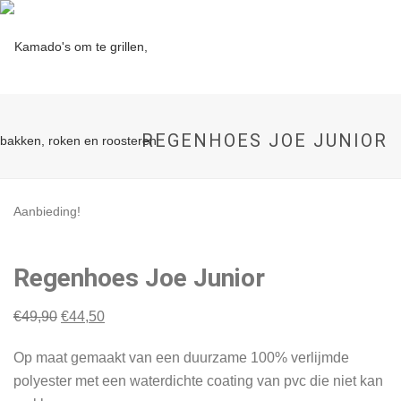
REGENHOES JOE JUNIOR
Aanbieding!
Regenhoes Joe Junior
Oorspronkelijke
Huidige
€
49,90
€
44,50
prijs
prijs
Op maat gemaakt van een duurzame 100% verlijmde
was:
is:
polyester met een waterdichte coating van pvc die niet kan
€49,90.
€44,50.