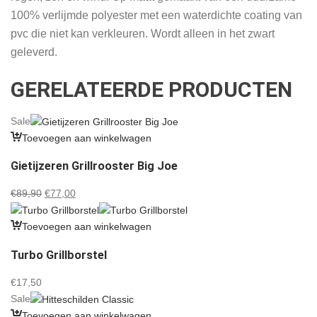
100% verlijmde polyester met een waterdichte coating van
pvc die niet kan verkleuren. Wordt alleen in het zwart
geleverd.
GERELATEERDE PRODUCTEN
Sale
Toevoegen aan winkelwagen
Gietijzeren Grillrooster Big Joe
Oorspronkelijke
Huidige
€
89,90
€
77,00
prijs
prijs
was:
is:
Toevoegen aan winkelwagen
€89,90.
€77,00.
Turbo Grillborstel
€
17,50
Sale
Toevoegen aan winkelwagen