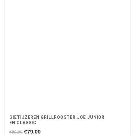
GIETIJZEREN GRILLROOSTER JOE JUNIOR
EN CLASSIC
Oorspronkelijke
Huidige
€
79,00
€
89,90