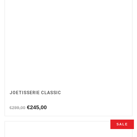
JOETISSERIE CLASSIC
Oorspronkelijke
Huidige
€
245,00
€
299,00
prijs
prijs
was:
is:
SALE
€299,00.
€245,00.