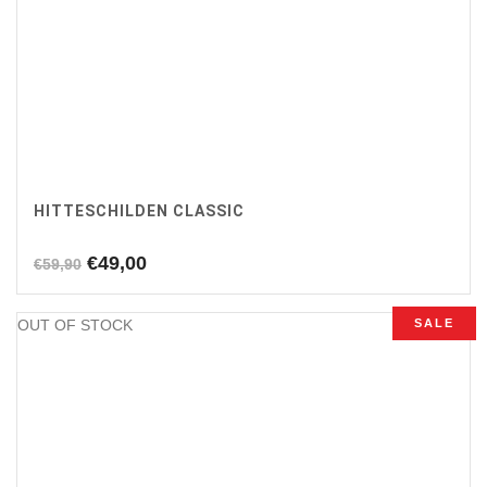
HITTESCHILDEN CLASSIC
Oorspronkelijke
Huidige
€
49,00
€
59,90
prijs
prijs
was:
is:
OUT OF STOCK
SALE
€59,90.
€49,00.