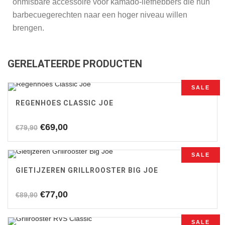
onmisbare accessoire voor kamado-liefhebbers die hun
barbecuegerechten naar een hoger niveau willen
brengen.
GERELATEERDE PRODUCTEN
SALE
REGENHOES CLASSIC JOE
Oorspronkelijke
Huidige
€
69,00
€
79,90
prijs
prijs
was:
is:
SALE
€79,90.
€69,00.
GIETIJZEREN GRILLROOSTER BIG JOE
Oorspronkelijke
Huidige
€
77,00
€
89,90
prijs
prijs
was:
is:
SALE