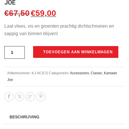
JOE
€
67,50
€
59,00
Oorspronkelijke
Huidige
prijs
prijs
Laat vlees, vis en groenten prachtig dichtschroeien en
was:
is:
sappig van binnen blijven!
€67,50.
€59,00.
TOEVOEGEN AAN WINKELWAGEN
Artikelnummer:
KJ-HCICG
Categorieën:
Accessoires
,
Classic
,
Kamado
Joe
BESCHRIJVING