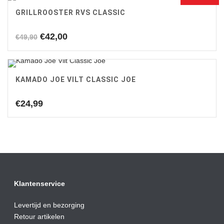
€89,90.
€77,00.
GRILLROOSTER RVS CLASSIC
Oorspronkelijke
Huidige
€
42,00
€
49,90
prijs
prijs
was:
is:
€49,90.
€42,00.
KAMADO JOE VILT CLASSIC JOE
€
24,99
Klantenservice
Levertijd en bezorging
Retour artikelen