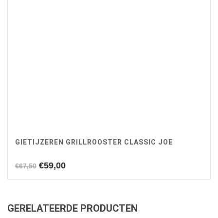
GIETIJZEREN GRILLROOSTER CLASSIC JOE
Oorspronkelijke
Huidige
€
59,00
€
67,50
prijs
prijs
was:
is:
€67,50.
€59,00.
GERELATEERDE PRODUCTEN