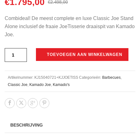
€
1.795,00
Oorspronkelijke
Huidige
€
2.498,00
prijs
prijs
was:
is:
Combideal! De meest complete en luxe Classic Joe Stand
€2.498,00.
€1.795,00.
Alone inclusief de fraaie JoeTisserie draaispit van Kamado
Joe.
TOEVOEGEN AAN WINKELWAGEN
Artikelnummer:
KJ15040721+KJJOETISS
Categorieën:
Barbecues
,
Classic Joe
,
Kamado Joe
,
Kamado's
BESCHRIJVING