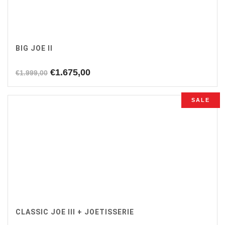
BIG JOE II
Oorspronkelijke
Huidige
€
1.675,00
€
1.999,00
prijs
prijs
was:
is:
SALE
€1.999,00.
€1.675,00.
CLASSIC JOE III + JOETISSERIE