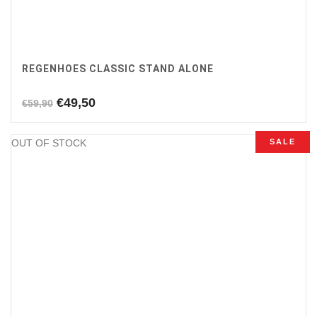
REGENHOES CLASSIC STAND ALONE
Oorspronkelijke
Huidige
€
49,50
€
59,90
prijs
prijs
was:
is:
OUT OF STOCK
SALE
€59,90.
€49,50.