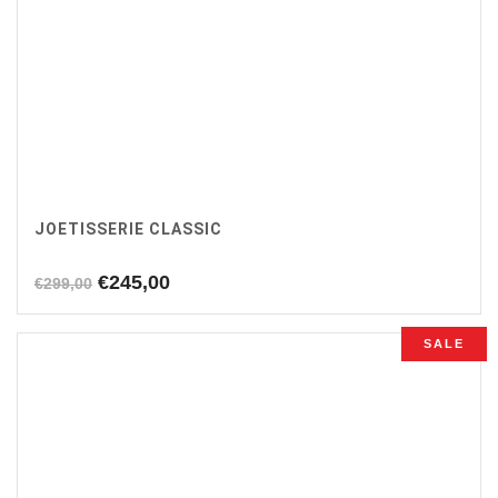
JOETISSERIE CLASSIC
Oorspronkelijke
Huidige
€
245,00
€
299,00
prijs
prijs
was:
is:
SALE
€299,00.
€245,00.