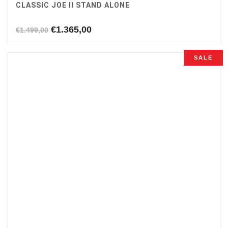
CLASSIC JOE II STAND ALONE
Oorspronkelijke
Huidige
€
1.365,00
€
1.499,00
prijs
prijs
was:
is:
SALE
€1.499,00.
€1.365,00.