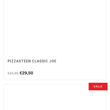
PIZZASTEEN CLASSIC JOE
Oorspronkelijke
Huidige
€
29,50
€
34,90
prijs
prijs
was:
is:
SALE
€34,90.
€29,50.