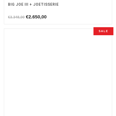
BIG JOE III + JOETISSERIE
Oorspronkelijke
Huidige
€
2.650,00
€
3.348,00
prijs
prijs
was:
is:
SALE
€3.348,00.
€2.650,00.