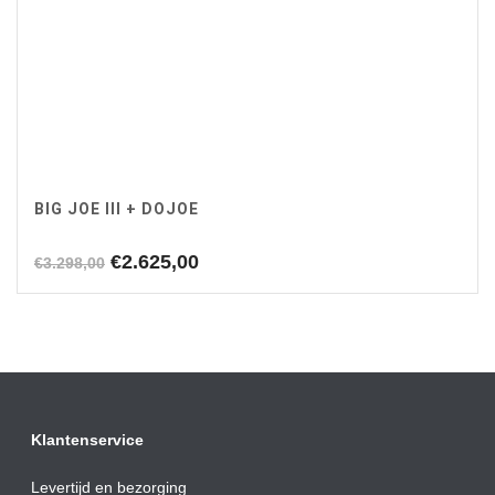
BIG JOE III + DOJOE
Oorspronkelijke
Huidige
€
2.625,00
€
3.298,00
prijs
prijs
was:
is:
€3.298,00.
€2.625,00.
Klantenservice
Levertijd en bezorging