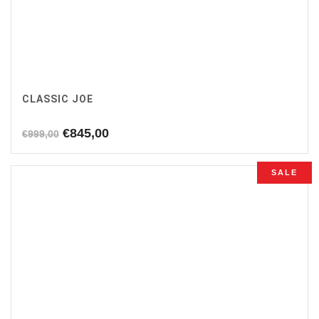
CLASSIC JOE
Oorspronkelijke
Huidige
€
845,00
€
999,00
prijs
prijs
was:
is:
SALE
€999,00.
€845,00.