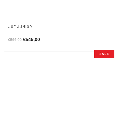
JOE JUNIOR
Oorspronkelijke
Huidige
€
545,00
€
599,00
prijs
prijs
was:
is:
SALE
€599,00.
€545,00.