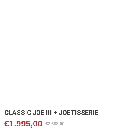
CLASSIC JOE III + JOETISSERIE
€
1.995,00
Oorspronkelijke
Huidige
€
2.698,00
prijs
prijs