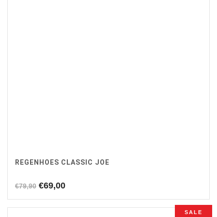
REGENHOES CLASSIC JOE
Oorspronkelijke
Huidige
€
69,00
€
79,90
prijs
prijs
was:
is:
SALE