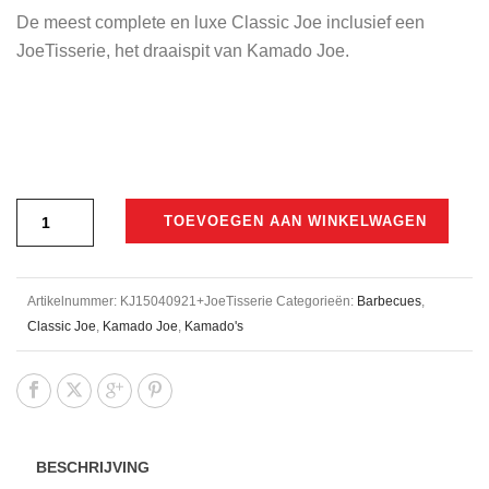
was:
is:
De meest complete en luxe Classic Joe inclusief een
€2.698,00.
€1.995,00.
JoeTisserie, het draaispit van Kamado Joe.
TOEVOEGEN AAN WINKELWAGEN
Artikelnummer:
KJ15040921+JoeTisserie
Categorieën:
Barbecues
,
Classic Joe
,
Kamado Joe
,
Kamado's
BESCHRIJVING