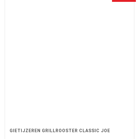
€79,90.
€69,00.
GIETIJZEREN GRILLROOSTER CLASSIC JOE