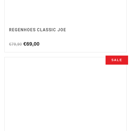
REGENHOES CLASSIC JOE
Oorspronkelijke
Huidige
€
69,00
€
79,90
prijs
prijs
was:
is:
SALE
€79,90.
€69,00.