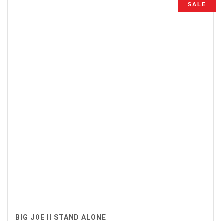
SALE
€3.298,00.
€2.625,00.
BIG JOE II STAND ALONE