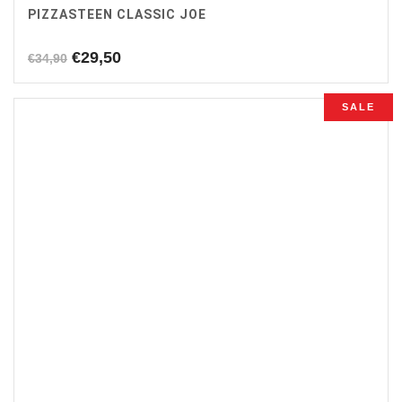
PIZZASTEEN CLASSIC JOE
Oorspronkelijke
Huidige
€
29,50
€
34,90
prijs
prijs
was:
is:
SALE
€34,90.
€29,50.