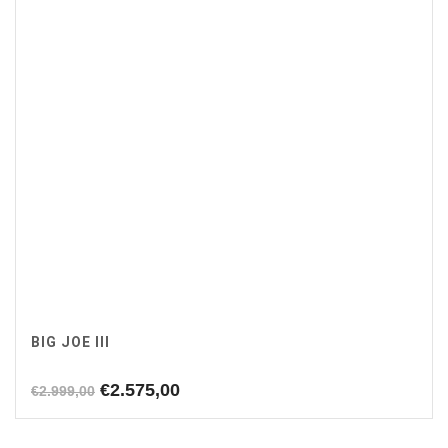
BIG JOE III
Oorspronkelijke
Huidige
€
2.575,00
€
2.999,00
prijs
prijs
was:
is: