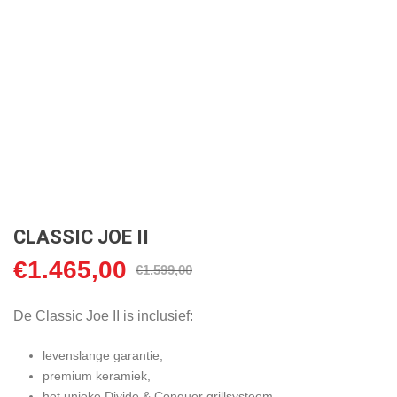
CLASSIC JOE II
€
1.465,00
Oorspronkelijke
Huidige
€
1.599,00
prijs
prijs
was:
is:
De Classic Joe II is inclusief:
€1.599,00.
€1.465,00.
levenslange garantie,
premium keramiek,
het unieke Divide & Conquer grillsysteem,