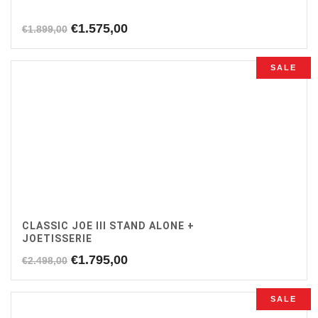
Oorspronkelijke
Huidige
€
1.575,00
€
1.899,00
prijs
prijs
was:
is:
SALE
€1.899,00.
€1.575,00.
CLASSIC JOE III STAND ALONE +
JOETISSERIE
Oorspronkelijke
Huidige
€
1.795,00
€
2.498,00
prijs
prijs
was:
is:
SALE
€2.498,00.
€1.795,00.