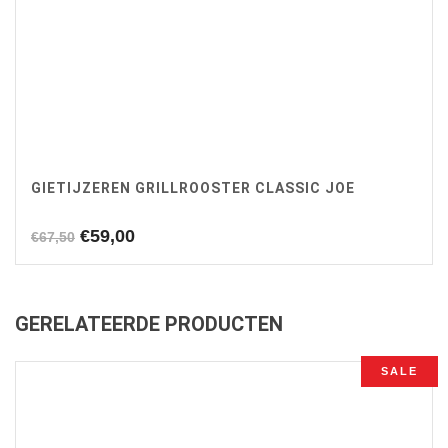
GIETIJZEREN GRILLROOSTER CLASSIC JOE
Oorspronkelijke
Huidige
€
59,00
€
67,50
prijs
prijs
was:
is:
€67,50.
€59,00.
GERELATEERDE PRODUCTEN
SALE