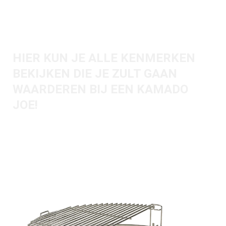
KIJK EVEN DICHTERBIJ
HIER KUN JE ALLE KENMERKEN
BEKIJKEN DIE JE ZULT GAAN
WAARDEREN BIJ EEN KAMADO
JOE!