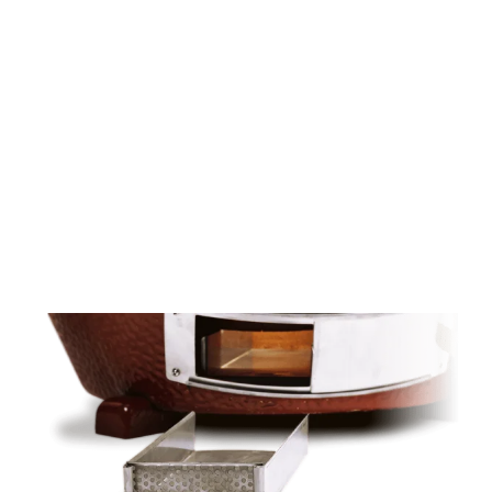
ER IS VEEL MINDER AS BIJ EEN KAMADO JOE DAAR
DEZE GEBRUIK MAAKT VAN PROFESSIONEEL
HOUTSKOOL IN PLAATS VAN DE TRADITIONELE
BARBECUES. DESONDANKS IS ER WEL AS WAT
VERWIJDERD MOET WORDEN OM VERSTIKKING TE
VOORKOMEN. IN PLAATS VAN HET VERWIJDEREN VAN
DE ROOSTERS, VUURRING EN VUURBAK OM DE AS TE
VERWIJDEREN GOOIT U BIJ DE KAMADO JOE GEWOON
DE ASLA LEEG. DIT MAAKT HET SCHOONMAKEN EN
VERWIJDEREN VAN AS WEL ERG SNEL MAKKELIJK!