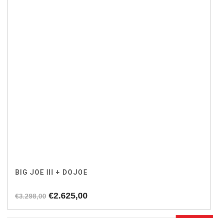
BIG JOE III + DOJOE
Oorspronkelijke
Huidige
€
2.625,00
€
3.298,00
prijs
prijs
was:
is: