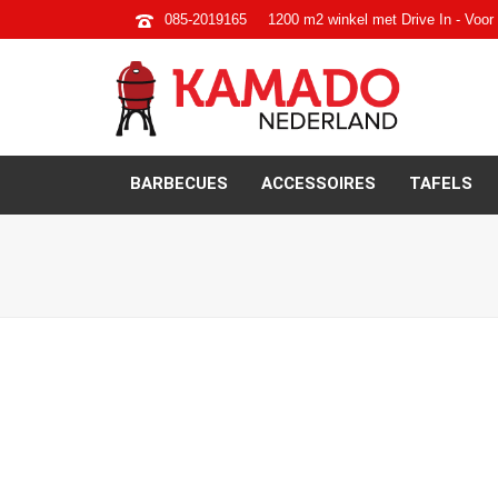
085-2019165
1200 m2 winkel met Drive In - Voor 
BARBECUES
ACCESSOIRES
TAFELS