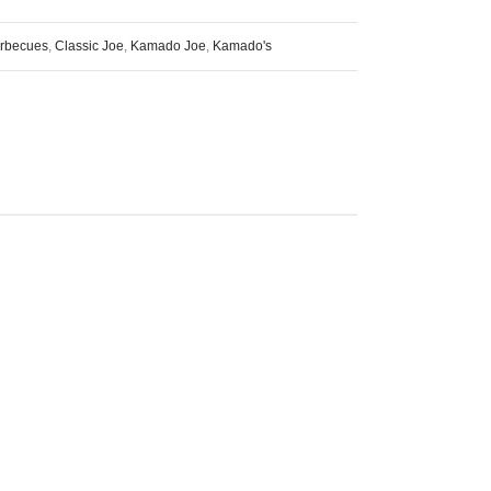
rbecues
,
Classic Joe
,
Kamado Joe
,
Kamado's
D AL DEZE