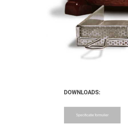
JOE DAAR DEZE
UTSKOOL IN
S.
DERD MOET
. IN PLAATS
S, VUURRING
OOIT U BIJ
DIT MAAKT
 AS WEL ERG
DOWNLOADS:
Specificatie formulier