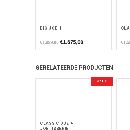
BIG JOE II
CLA
Oorspronkelijke
Huidige
€
1.675,00
€
1.999,00
€
1.5
prijs
prijs
was:
is:
€1.999,00.
€1.675,00.
GERELATEERDE PRODUCTEN
SALE
CLASSIC JOE +
JOETISSERIE