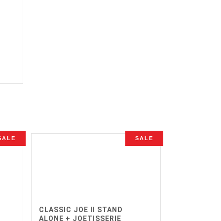
e
ge
,00.
SALE
SALE
CLASSIC JOE II STAND
ALONE + JOETISSERIE