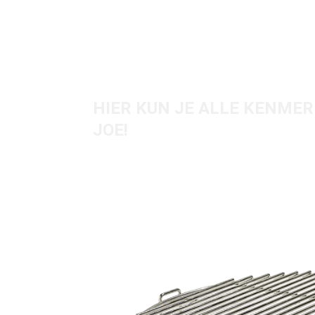
KIJK EVEN DICHTE
HIER KUN JE ALLE KENMER
JOE!