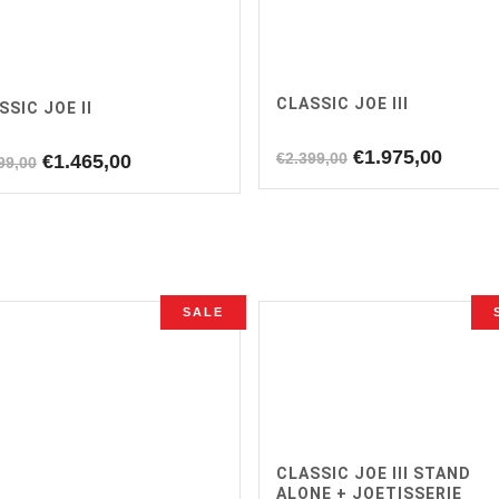
CLASSIC JOE III
SSIC JOE II
Oorspronkelijk
Huidi
€
1.975,00
€
2.399,00
Oorspronkelijke
Huidige
€
1.465,00
99,00
prijs
prijs
prijs
prijs
was:
is:
was:
is:
€2.399,00.
€1.975
€1.599,00.
€1.465,00.
SALE
CLASSIC JOE III STAND
ALONE + JOETISSERIE