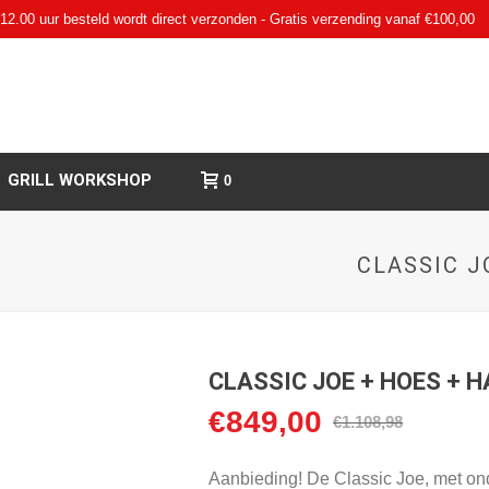
12.00 uur besteld wordt direct verzonden - Gratis verzending vanaf €100,00
GRILL WORKSHOP
0
CLASSIC 
CLASSIC JOE + HOES +
€
849,00
Oorspronkelijke
Huidige
€
1.108,98
prijs
prijs
was:
is:
Aanbieding! De Classic Joe, met ond