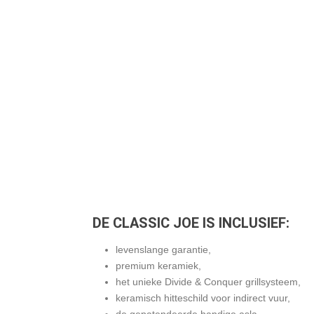
ER IS VEEL MINDER AS BIJ EEN KAMADO 
GEBRUIK MAAKT VAN PROFESSIONEEL HO
PLAATS VAN DE TRADITIONELE BARBECUE
DESONDANKS IS ER WEL AS WAT VERWIJ
WORDEN OM VERSTIKKING TE VOORKOMEN
VAN HET VERWIJDEREN VAN DE ROOSTER
EN VUURBAK OM DE AS TE VERWIJDEREN G
DE KAMADO JOE GEWOON DE ASLA LEEG. 
HET SCHOONMAKEN EN VERWIJDEREN VAN
SNEL MAKKELIJK!
DE CLASSIC JOE IS INCLUSIEF:
levenslange garantie,
premium keramiek,
het unieke Divide & Conquer grillsysteem,
keramisch hitteschild voor indirect vuur,
de gepatendeerde handige asla,