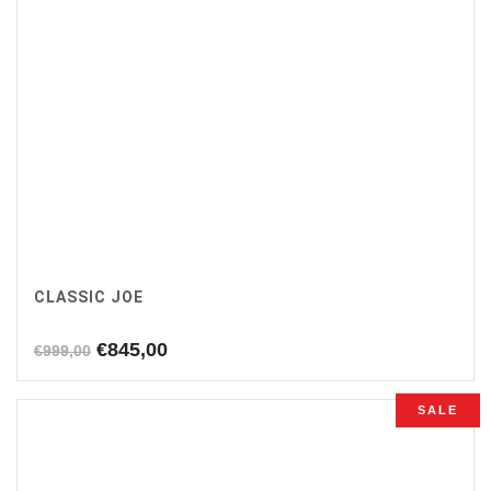
CLASSIC JOE
Oorspronkelijke
Huidige
€
845,00
€
999,00
prijs
prijs
was:
is:
SALE
€999,00.
€845,00.