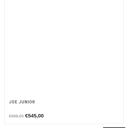
JOE JUNIOR
Oorspronkelijke
Huidige
€
545,00
€
599,00
prijs
prijs