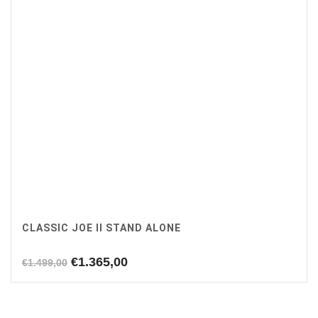
CLASSIC JOE II STAND ALONE
Oorspronkelijke
Huidige
€
1.365,00
€
1.499,00
prijs
prijs
was:
is:
€1.499,00.
€1.365,00.