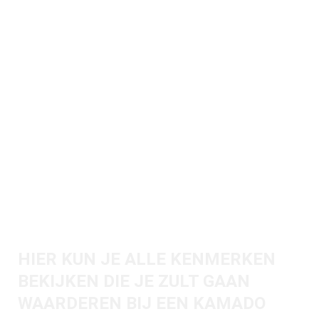
HEEFT STANDAARD AL
DEZE ACCESSOIRES!
KIJK EVEN DICHTERBIJ
HIER KUN JE ALLE KENMERKEN
BEKIJKEN DIE JE ZULT GAAN
WAARDEREN BIJ EEN KAMADO