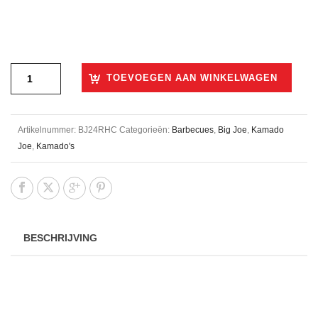
€1.999,00.
€1.675,00.
TOEVOEGEN AAN WINKELWAGEN
Artikelnummer:
BJ24RHC
Categorieën:
Barbecues
,
Big Joe
,
Kamado
Joe
,
Kamado's
BESCHRIJVING
JA, EEN BIG JOE II