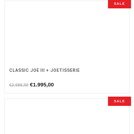
was:
is:
SALE
€599,00.
€545,00.
CLASSIC JOE III + JOETISSERIE
Oorspronkelijke
Huidige
€
1.995,00
€
2.698,00
prijs
prijs
was:
is:
SALE
€2.698,00.
€1.995,00.