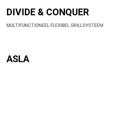
DIVIDE & CONQUER
MULTIFUNCTIONEEL FLEXIBEL GRILLSYSTEEM
ASLA
ER IS VEEL MINDER AS BIJ EEN KAMADO JOE DAAR
DEZE GEBRUIK MAAKT VAN PROFESSIONEEL
HOUTSKOOL IN PLAATS VAN DE TRADITIONELE
BARBECUES. DESONDANKS IS ER WEL AS WAT
VERWIJDERD MOET WORDEN OM VERSTIKKING TE
VOORKOMEN. IN PLAATS VAN HET VERWIJDEREN VAN
DE ROOSTERS, VUURRING EN VUURBAK OM DE AS TE
VERWIJDEREN GOOIT U BIJ DE KAMADO JOE GEWOON
DE ASLA LEEG. DIT MAAKT HET SCHOONMAKEN EN