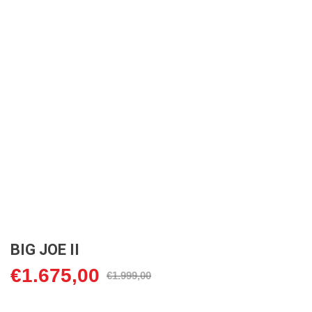
BIG JOE II
€
1.675,00
Oorspronkelijke
Huidige
€
1.999,00
prijs
prijs
was:
is: