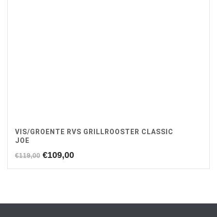
VIS/GROENTE RVS GRILLROOSTER CLASSIC
JOE
Oorspronkelijke
Huidige
€
109,00
€
119,00
prijs
prijs
was:
is:
€119,00.
€109,00.