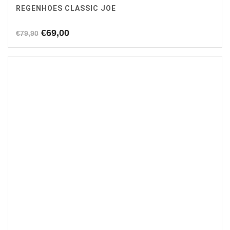
REGENHOES CLASSIC JOE
Oorspronkelijke
Huidige
€
69,00
€
79,90
prijs
prijs
was:
is:
€79,90.
€69,00.