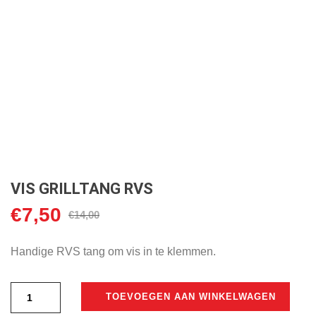
VIS GRILLTANG RVS
€
7,50
Oorspronkelijke
Huidige
€
14,00
prijs
prijs
was:
is:
Handige RVS tang om vis in te klemmen.
€14,00.
€7,50.
TOEVOEGEN AAN WINKELWAGEN