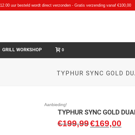
12.00 uur besteld wordt direct verzonden - Gratis verzending vanaf €100,00
GRILL WORKSHOP
0
TYPHUR SYNC GOLD D
Aanbieding!
TYPHUR SYNC GOLD DUA
€
199,99
€
169,00
Oorspronkelijke
Huidi
prijs
prijs