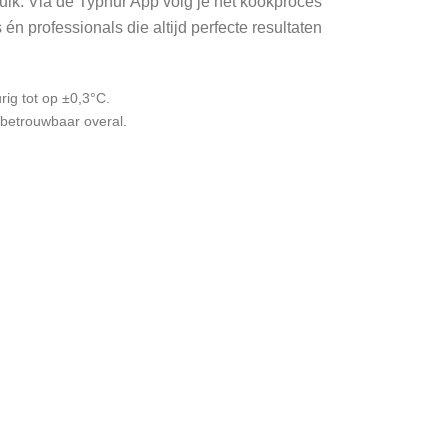
uik. Via de Typhur App volg je het kookproces
én professionals die altijd perfecte resultaten
ig tot op ±0,3°C.
 betrouwbaar overal.