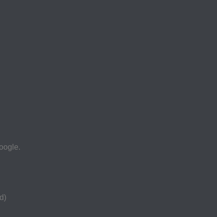
oogle.
d)