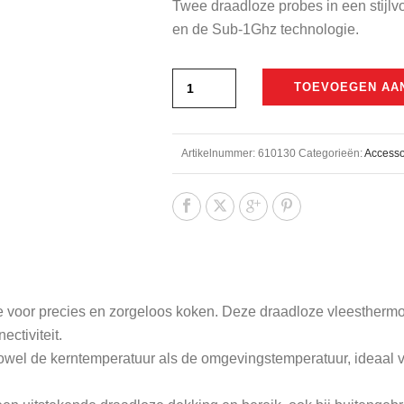
Twee draadloze probes in een stijlvo
was:
is:
en de Sub-1Ghz technologie.
€199,99.
€169,
TOEVOEGEN AA
Artikelnummer:
610130
Categorieën:
Accesso
e voor precies en zorgeloos koken. Deze draadloze vleesther
ctiviteit.
owel de kerntemperatuur als de omgevingstemperatuur, ideaal voo