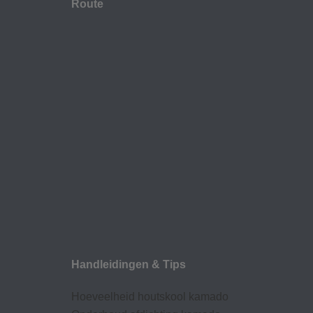
Route
Handleidingen & Tips
Hoeveelheid houtskool kamado