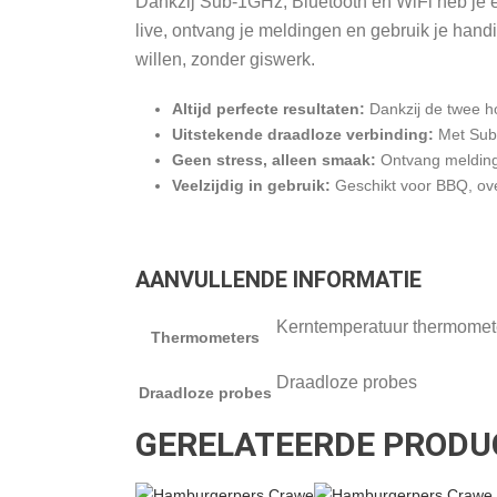
Dankzij Sub-1GHz, Bluetooth en WiFi heb je e
live, ontvang je meldingen en gebruik je handi
willen, zonder giswerk.
Altijd perfecte resultaten:
Dankzij de twee h
Uitstekende draadloze verbinding:
Met Sub-
Geen stress, alleen smaak:
Ontvang meldingen
Veelzijdig in gebruik:
Geschikt voor BBQ, oven
AANVULLENDE INFORMATIE
Kerntemperatuur thermomet
Thermometers
Draadloze probes
Draadloze probes
GERELATEERDE PRODU