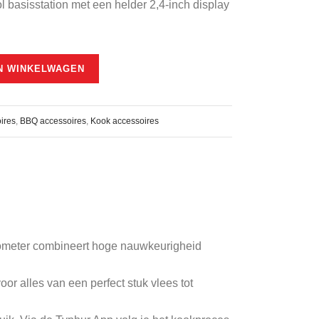
l basisstation met een helder 2,4‑inch display
00.
N WINKELWAGEN
ires
,
BBQ accessoires
,
Kook accessoires
mometer combineert hoge nauwkeurigheid
r alles van een perfect stuk vlees tot