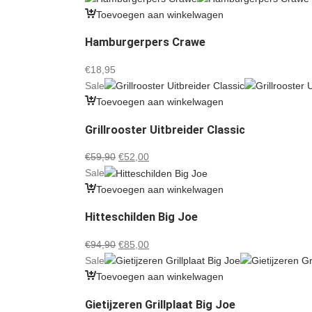
Toevoegen aan winkelwagen
Hamburgerpers Crawe
€
18,95
Sale
Toevoegen aan winkelwagen
Grillrooster Uitbreider Classic
Oorspronkelijke
Huidige
€
59,90
€
52,00
prijs
prijs
Sale
was:
is:
Toevoegen aan winkelwagen
€59,90.
€52,00.
Hitteschilden Big Joe
Oorspronkelijke
Huidige
€
94,90
€
85,00
prijs
prijs
Sale
was:
is:
Toevoegen aan winkelwagen
€94,90.
€85,00.
Gietijzeren Grillplaat Big Joe