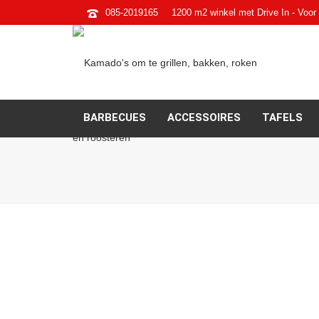
085-2019165
1200 m2 winkel met Drive In - Voor 
BARBECUES
ACCESSOIRES
TAFELS