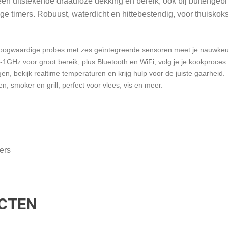
en uitstekende draadloze dekking en bereik, ook bij buitengebr
ge timers. Robuust, waterdicht en hittebestendig, voor thuiskoks 
oogwaardige probes met zes geïntegreerde sensoren meet je nauwkeur
1GHz voor groot bereik, plus Bluetooth en WiFi, volg je je kookproces
, bekijk realtime temperaturen en krijg hulp voor de juiste gaarheid.
, smoker en grill, perfect voor vlees, vis en meer.
ers
CTEN