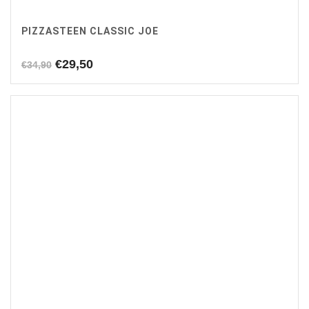
PIZZASTEEN CLASSIC JOE
Oorspronkelijke
Huidige
€
29,50
€
34,90
prijs
prijs
was:
is:
€34,90.
€29,50.