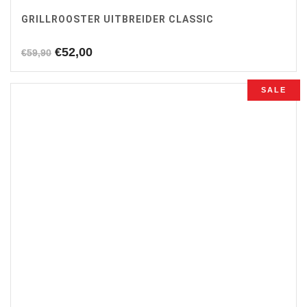
GRILLROOSTER UITBREIDER CLASSIC
Oorspronkelijke
Huidige
€
52,00
€
59,90
prijs
prijs
was:
is:
SALE
€59,90.
€52,00.