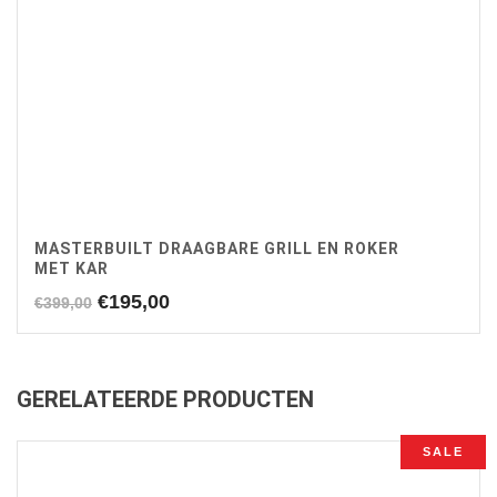
MASTERBUILT DRAAGBARE GRILL EN ROKER
MET KAR
Oorspronkelijke
Huidige
€
195,00
€
399,00
prijs
prijs
was:
is:
€399,00.
€195,00.
GERELATEERDE PRODUCTEN
SALE