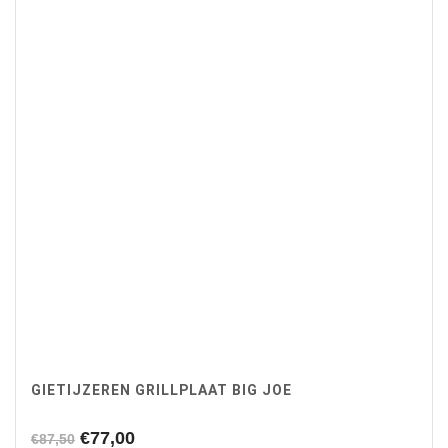
GIETIJZEREN GRILLPLAAT BIG JOE
Oorspronkelijke
Huidige
€
77,00
€
87,50