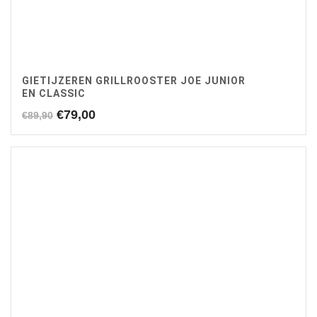
GIETIJZEREN GRILLROOSTER JOE JUNIOR
EN CLASSIC
Oorspronkelijke
Huidige
€
79,00
€
89,90
prijs
prijs
was:
is:
€89,90.
€79,00.