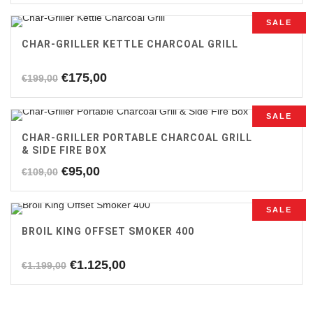
was:
is:
SALE
€209,00.
€195,00.
CHAR-GRILLER KETTLE CHARCOAL GRILL
Oorspronkelijke
Huidige
€
175,00
€
199,00
prijs
prijs
was:
is:
SALE
€199,00.
€175,00.
CHAR-GRILLER PORTABLE CHARCOAL GRILL
& SIDE FIRE BOX
Oorspronkelijke
Huidige
€
95,00
€
109,00
prijs
prijs
was:
is:
SALE
€109,00.
€95,00.
BROIL KING OFFSET SMOKER 400
Oorspronkelijke
Huidige
€
1.125,00
€
1.199,00
prijs
prijs
was:
is:
€1.199,00.
€1.125,00.