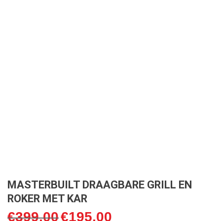
MASTERBUILT DRAAGBARE GRILL EN
ROKER MET KAR
€
399,00
€
195,00
Oorspronkelijke
Huidige