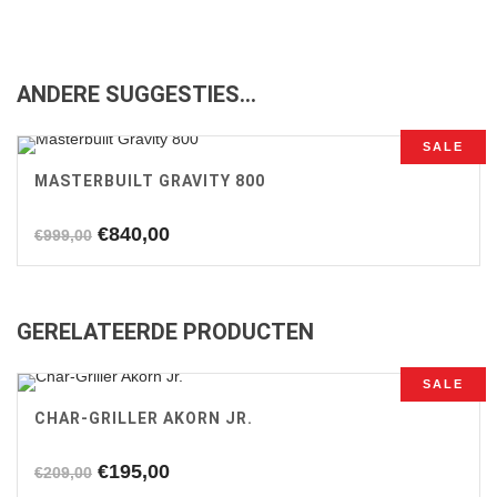
ANDERE SUGGESTIES…
SALE
MASTERBUILT GRAVITY 800
Oorspronkelijke
Huidige
€
840,00
€
999,00
prijs
prijs
was:
is:
€999,00.
€840,00.
GERELATEERDE PRODUCTEN
SALE
CHAR-GRILLER AKORN JR.
Oorspronkelijke
Huidige
€
195,00
€
209,00
prijs
prijs