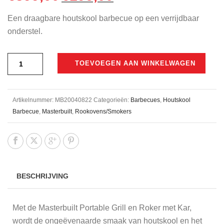
prijs
prijs
Een draagbare houtskool barbecue op een verrijdbaar
was:
is:
onderstel.
€399,00.
€195,00.
TOEVOEGEN AAN WINKELWAGEN
Artikelnummer:
MB20040822
Categorieën:
Barbecues
,
Houtskool
Barbecue
,
Masterbuilt
,
Rookovens/Smokers
BESCHRIJVING
Met de Masterbuilt Portable Grill en Roker met Kar,
wordt de ongeëvenaarde smaak van houtskool en het