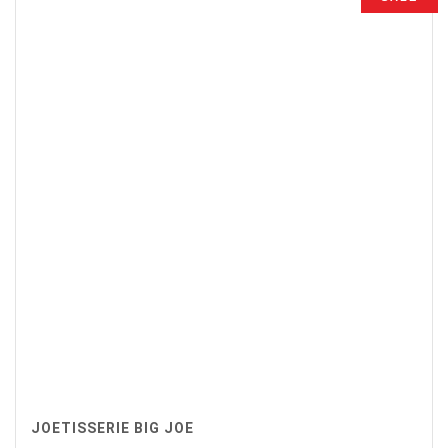
€299,00.
€245,00.
JOETISSERIE BIG JOE