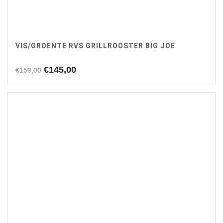
VIS/GROENTE RVS GRILLROOSTER BIG JOE
Oorspronkelijke
Huidige
€
145,00
€
159,00
prijs
prijs
was:
is:
€159,00.
€145,00.