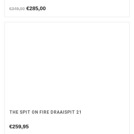
Oorspronkelijke
Huidige
€
285,00
€
349,00
prijs
prijs
was:
is:
€349,00.
€285,00.
THE SPIT ON FIRE DRAAISPIT 21
€
259,95