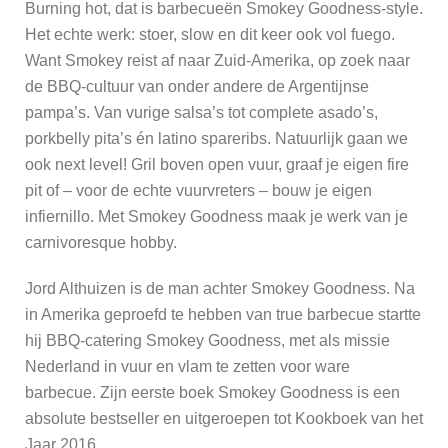
Burning hot, dat is barbecueën Smokey Goodness-style.
Het echte werk: stoer, slow en dit keer ook vol fuego.
Want Smokey reist af naar Zuid-Amerika, op zoek naar
de BBQ-cultuur van onder andere de Argentijnse
pampa’s. Van vurige salsa’s tot complete asado’s,
porkbelly pita’s én latino spareribs. Natuurlijk gaan we
ook next level! Gril boven open vuur, graaf je eigen fire
pit of – voor de echte vuurvreters – bouw je eigen
infiernillo. Met Smokey Goodness maak je werk van je
carnivoresque hobby.
Jord Althuizen is de man achter Smokey Goodness. Na
in Amerika geproefd te hebben van true barbecue startte
hij BBQ-catering Smokey Goodness, met als missie
Nederland in vuur en vlam te zetten voor ware
barbecue. Zijn eerste boek Smokey Goodness is een
absolute bestseller en uitgeroepen tot Kookboek van het
Jaar 2016.