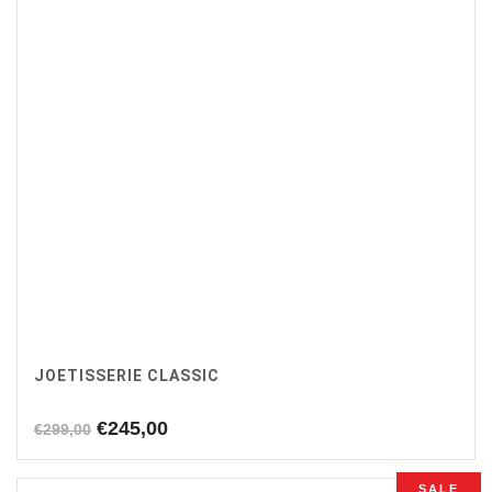
JOETISSERIE CLASSIC
Oorspronkelijke
Huidige
€
245,00
€
299,00
prijs
prijs
was:
is:
SALE