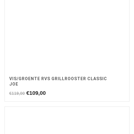
VIS/GROENTE RVS GRILLROOSTER CLASSIC
JOE
Oorspronkelijke
Huidige
€
109,00
€
119,00
prijs
prijs
was:
is:
€119,00.
€109,00.