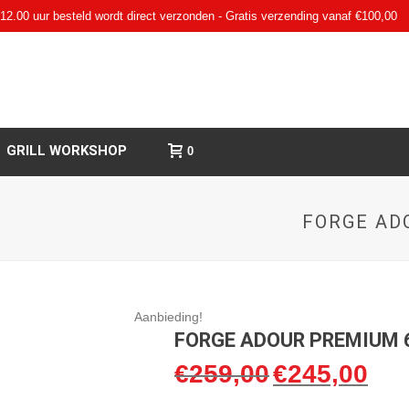
12.00 uur besteld wordt direct verzonden - Gratis verzending vanaf €100,00
GRILL WORKSHOP
0
FORGE AD
Aanbieding!
FORGE ADOUR PREMIUM 
€
259,00
€
245,00
Oorspronkelijke
Huidi
prijs
prijs