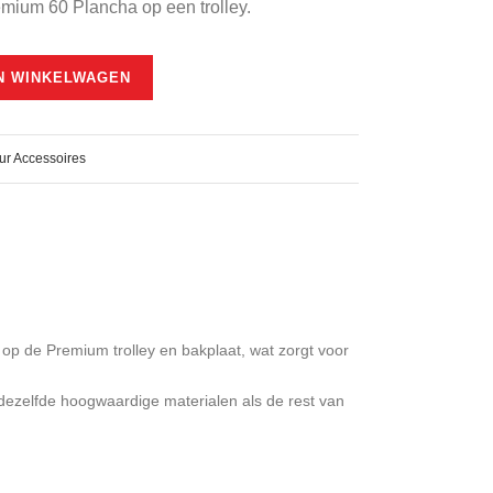
mium 60 Plancha op een trolley.
00.
N WINKELWAGEN
ur Accessoires
op de Premium trolley en bakplaat, wat zorgt voor
t dezelfde hoogwaardige materialen als de rest van