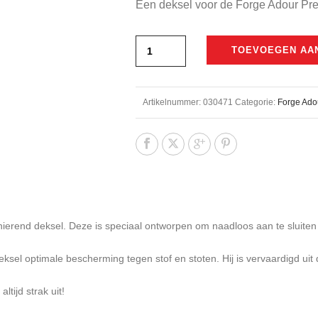
Een deksel voor de Forge Adour Pre
was:
is:
€259,00.
€245,
TOEVOEGEN AA
Artikelnummer:
030471
Categorie:
Forge Ado
ierend deksel.
Deze is speciaal ontworpen om naadloos aan te sluiten 
eksel optimale bescherming tegen stof en stoten. Hij is vervaardigd ui
ltijd strak uit!