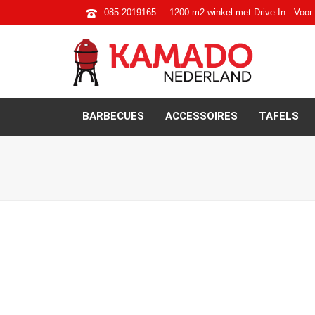
085-2019165
1200 m2 winkel met Drive In - Voor 
BARBECUES
ACCESSOIRES
TAFELS