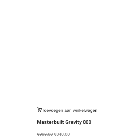
Toevoegen aan winkelwagen
Masterbuilt Gravity 800
Oorspronkelijke
Huidige
€
999,00
€
840,00