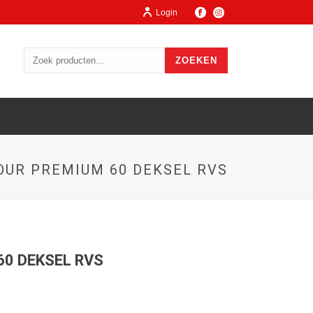
Login
ZOEKEN
OUR PREMIUM 60 DEKSEL RVS
60 DEKSEL RVS
ge