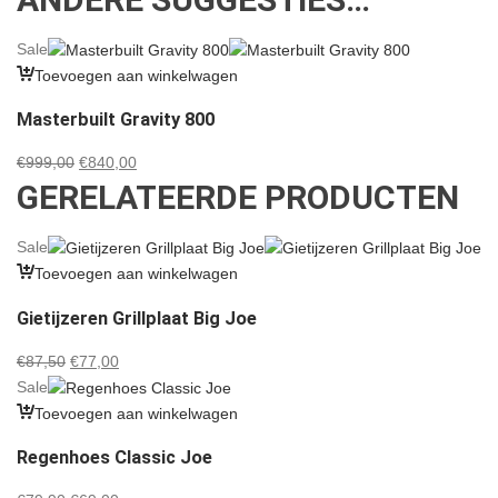
Sale
Toevoegen aan winkelwagen
Masterbuilt Gravity 800
Oorspronkelijke
Huidige
€
999,00
€
840,00
GERELATEERDE PRODUCTEN
prijs
prijs
was:
is:
€999,00.
€840,00.
Sale
Toevoegen aan winkelwagen
Gietijzeren Grillplaat Big Joe
Oorspronkelijke
Huidige
€
87,50
€
77,00
prijs
prijs
Sale
was:
is:
Toevoegen aan winkelwagen
€87,50.
€77,00.
Regenhoes Classic Joe