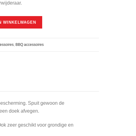
rwijderaar.
N WINKELWAGEN
essoires
,
BBQ accessoires
-bescherming. Spuit gewoon de
 een doek afvegen.
Ook zeer geschikt voor grondige en