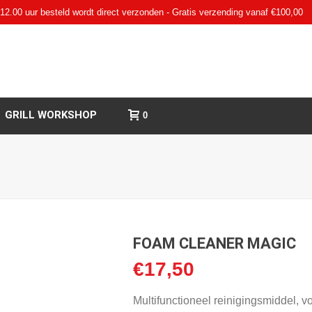
12.00 uur besteld wordt direct verzonden - Gratis verzending vanaf €100,00
GRILL WORKSHOP
0
FOAM CLEANER MAGIC
€
17,50
Multifunctioneel reinigingsmiddel, 