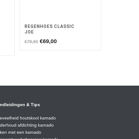
REGENHOES CLASSIC
JOE
Oorspronkelijke
Huidige
€
69,00
€
79,90
prijs
prijs
was:
is:
€79,90.
€69,00.
ndleidingen & Tips
eveelheid houtskool kamado
derhoud afdic
hting kamado
ken met een kamado