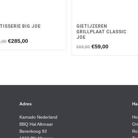
TISSERIE BIG JOE
GIETIJZEREN
GRILLPLAAT CLASSIC
JOE
Oorspronkelijke
Huidige
€
285,00
,00
Oorspronkelijke
Huidige
€
59,00
€
69,90
prijs
prijs
prijs
prijs
was:
is:
was:
is:
€349,00.
€285,00.
€69,90.
€59,00.
Adres
Ha
Kamado Nederland
Ho
BBQ Hal Alkmaar
On
Berenkoog 93
Ro