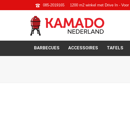
085-2019165
1200 m2 winkel met Drive In - Voor 
BARBECUES
ACCESSOIRES
TAFELS