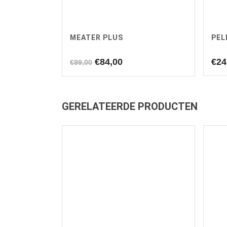
MEATER PLUS
PEL
Oorspronkelijke
Huidige
€
84,00
€
24
€
99,00
prijs
prijs
was:
is:
€99,00.
€84,00.
GERELATEERDE PRODUCTEN