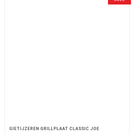
€44,90.
€39,50.
GIETIJZEREN GRILLPLAAT CLASSIC JOE