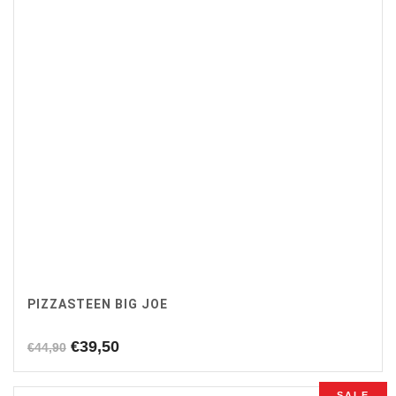
PIZZASTEEN BIG JOE
Oorspronkelijke
Huidige
€
39,50
€
44,90
prijs
prijs
was:
is:
SALE