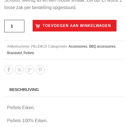
Schoon, weinig as en een mooie smaak. Let op! Er wordt 1
losse zak per bestelling opgestuurd.
TOEVOEGEN AAN WINKELWAGEN
Artikelnummer:
PELEIK15
Categorieën:
Accessoires
,
BBQ accessoires
,
Brandstof
,
Pellets
BESCHRIJVING
Pellets Eiken.
Pellets 100% Eiken.