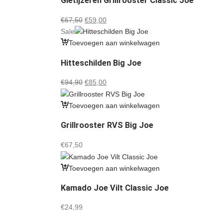
Gietijzeren Grillrooster Classic Joe
Oorspronkelijke
Huidige
€
67,50
€
59,00
prijs
prijs
Sale
was:
is:
Toevoegen aan winkelwagen
€67,50.
€59,00.
Hitteschilden Big Joe
Oorspronkelijke
Huidige
€
94,90
€
85,00
prijs
prijs
was:
is:
Toevoegen aan winkelwagen
€94,90.
€85,00.
Grillrooster RVS Big Joe
€
67,50
Toevoegen aan winkelwagen
Kamado Joe Vilt Classic Joe
€
24,99