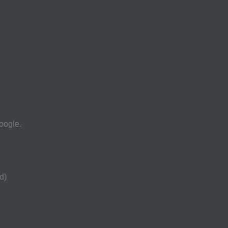
oogle.
d)