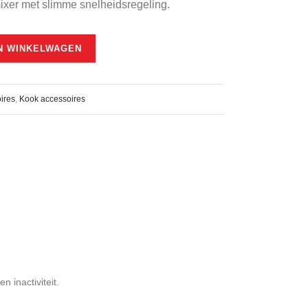
mixer met slimme snelheidsregeling.
N WINKELWAGEN
ires
,
Kook accessoires
 inactiviteit.