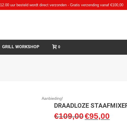
12.00 uur besteld wordt direct verzonden - Gratis verzending vanaf €100,00
GRILL WORKSHOP
0
Aanbieding!
DRAADLOZE STAAFMIXE
€
109,00
€
95,00
Oorspronkelijke
Huidige
prijs
prijs