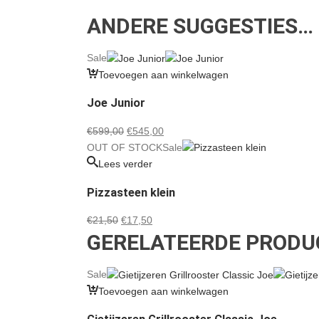
ANDERE SUGGESTIES…
Sale
Toevoegen aan winkelwagen
Joe Junior
Oorspronkelijke
Huidige
€
599,00
€
545,00
prijs
prijs
OUT OF STOCK
Sale
was:
is:
Lees verder
€599,00.
€545,00.
Pizzasteen klein
Oorspronkelijke
Huidige
€
21,50
€
17,50
GERELATEERDE PRODU
prijs
prijs
was:
is:
€21,50.
€17,50.
Sale
Toevoegen aan winkelwagen