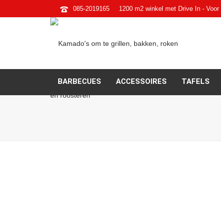
085-2019165
1200 m2 winkel met Drive In - Voor 
BARBECUES
ACCESSOIRES
TAFELS