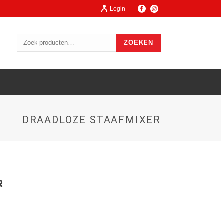
Login
ZOEKEN
DRAADLOZE STAAFMIXER
R