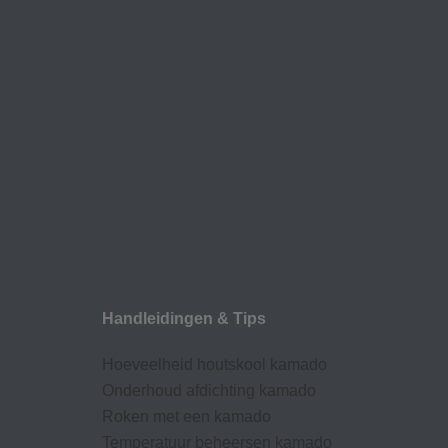
Handleidingen & Tips
Hoeveelheid houtskool kamado
Onderhoud afdic
hting kamado
Roken met een kamado
Temperatuur beheersen kamado