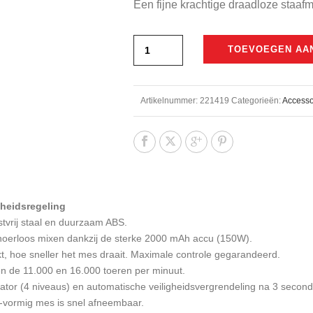
Een fijne krachtige draadloze staaf
was:
is:
€109,00.
€95,00.
TOEVOEGEN AA
Artikelnummer:
221419
Categorieën:
Accesso
lheidsregeling
vrij staal en duurzaam ABS.
noerloos mixen dankzij de sterke 2000 mAh accu (150W).
t, hoe sneller het mes draait. Maximale controle gegarandeerd.
n de 11.000 en 16.000 toeren per minuut.
icator (4 niveaus) en automatische veiligheidsvergrendeling na 3 seconden
-vormig mes is snel afneembaar.