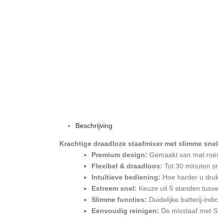
Beschrijving
Krachtige draadloze staafmixer met slimme sne
Premium design:
Gemaakt van mat roest
Flexibel & draadloos:
Tot 30 minuten s
Intuïtieve bediening:
Hoe harder u druk
Extreem snel:
Keuze uit 5 standen tusse
Slimme functies:
Duidelijke batterij-ind
Eenvoudig reinigen:
De mixstaaf met S