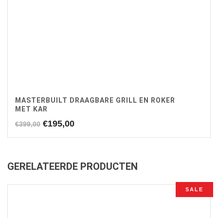
MASTERBUILT DRAAGBARE GRILL EN ROKER
MET KAR
Oorspronkelijke
Huidige
€
195,00
€
399,00
prijs
prijs
was:
is:
€399,00.
€195,00.
GERELATEERDE PRODUCTEN
SALE