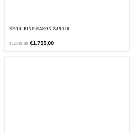
BROIL KING BARON S490 IR
Oorspronkelijke
Huidige
€
1.755,00
€
1.849,00
prijs
prijs
was:
is:
€1.849,00.
€1.755,00.