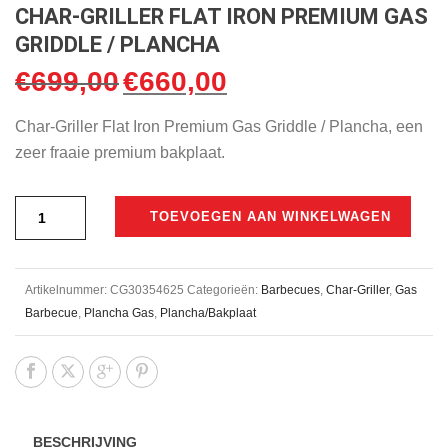
CHAR-GRILLER FLAT IRON PREMIUM GAS
GRIDDLE / PLANCHA
€
699,00
€
660,00
Oorspronkelijke
Huidige
prijs
prijs
Char-Griller Flat Iron Premium Gas Griddle / Plancha, een
was:
is:
zeer fraaie premium bakplaat.
€699,00.
€660,00.
TOEVOEGEN AAN WINKELWAGEN
Artikelnummer:
CG30354625
Categorieën:
Barbecues
,
Char-Griller
,
Gas
Barbecue
,
Plancha Gas
,
Plancha/Bakplaat
BESCHRIJVING