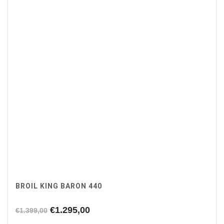
BROIL KING BARON 440
Oorspronkelijke
Huidige
€
1.295,00
€
1.399,00
prijs
prijs