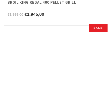
BROIL KING REGAL 400 PELLET GRILL
Oorspronkelijke
Huidige
€
1.945,00
€
1.999,00
prijs
prijs
was:
is:
SALE
€1.999,00.
€1.945,00.