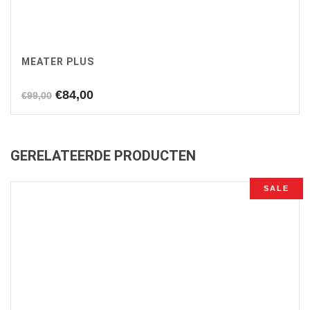
MEATER PLUS
Oorspronkelijke
Huidige
€
84,00
€
99,00
prijs
prijs
was:
is:
€99,00.
€84,00.
GERELATEERDE PRODUCTEN
SALE