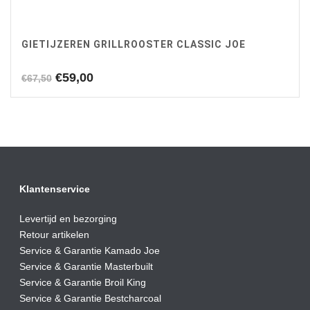
GIETIJZEREN GRILLROOSTER CLASSIC JOE
Oorspronkelijke
Huidige
€
59,00
€
67,50
prijs
prijs
was:
is:
€67,50.
€59,00.
Klantenservice
Levertijd en bezorging
Retour artikelen
Service & Garantie Kamado Joe
Service & Garantie Masterbuilt
Service & Garantie Broil King
Service & Garantie Bestcharcoal