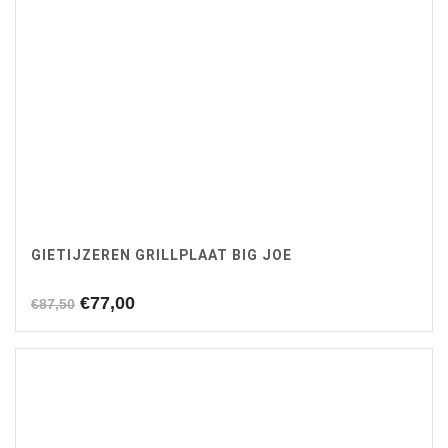
GIETIJZEREN GRILLPLAAT BIG JOE
Oorspronkelijke
Huidige
€
77,00
€
87,50
prijs
prijs
was:
is:
€87,50.
€77,00.