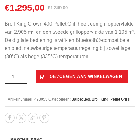
€
1.295,00
Oorspronkelijke
Huidige
€
1.349,00
prijs
prijs
was:
is:
Broil King Crown 400 Pellet Grill heeft een grilloppervlakte
€1.349,00.
€1.295,00.
van 2.905 m², en een tweede grilloppervlakte van 1.105 m².
De digitale bediening is wifi- en Bluetooth®-compatibele
en biedt nauwkeurige temperatuurregeling bij zowel lage
(80°C) als hoge (335°C) temperaturen.
TOEVOEGEN AAN WINKELWAGEN
Artikelnummer:
493055
Categorieën:
Barbecues
,
Broil King
,
Pellet Grills
BESCHRIJVING