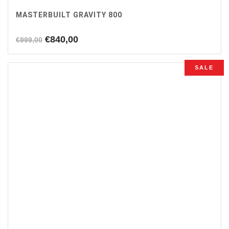
MASTERBUILT GRAVITY 800
Oorspronkelijke
Huidige
€
840,00
€
999,00
prijs
prijs
was:
is:
SALE
€999,00.
€840,00.