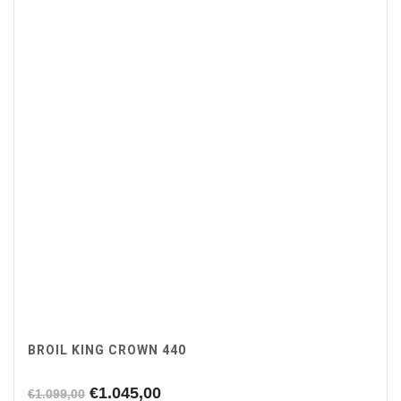
BROIL KING CROWN 440
Oorspronkelijke
Huidige
€
1.045,00
€
1.099,00