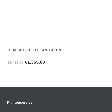
CLASSIC JOE II STAND ALONE
Oorspronkelijke
Huidige
€
1.365,00
€
1.499,00
prijs
prijs
was:
is:
€1.499,00.
€1.365,00.
Klantenservice