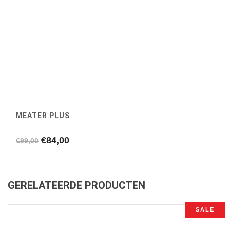
MEATER PLUS
Oorspronkelijke
Huidige
€
84,00
€
99,00
prijs
prijs
was:
is:
€99,00.
€84,00.
GERELATEERDE PRODUCTEN
SALE