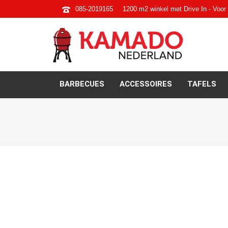
085-2019165
1200 m2 winkel met Drive In - Voor 
BARBECUES
ACCESSOIRES
TAFELS