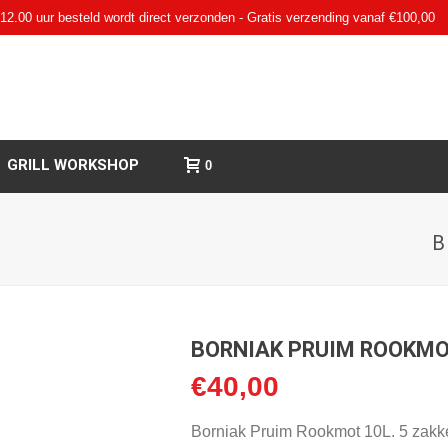
12.00 uur besteld wordt direct verzonden - Gratis verzending vanaf €100,00
GRILL WORKSHOP
0
B
BORNIAK PRUIM ROOKMO
€
40,00
Borniak Pruim Rookmot 10L. 5 zakken