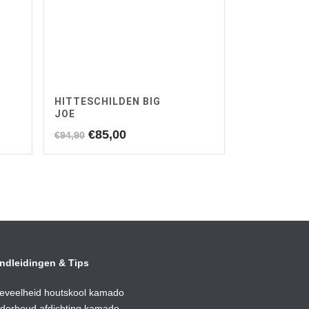
HITTESCHILDEN BIG
JOE
Oorspronkelijke
Huidige
€
85,00
€
94,90
prijs
prijs
was:
is:
€94,90.
€85,00.
ndleidingen & Tips
eveelheid houtskool kamado
derhoud afdic
hting kamado