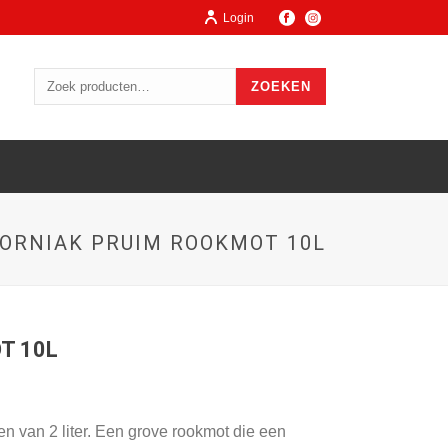
Login
ZOEKEN
ORNIAK PRUIM ROOKMOT 10L
T 10L
 van 2 liter. Een grove rookmot die een