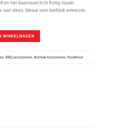
 en het daarnaast licht fruitig maakt.
 aan vlees. Ideaal voor biefstuk entrecote,
N WINKELWAGEN
res
,
BBQ accessoires
,
Borniak Accessoires
,
Rookhout