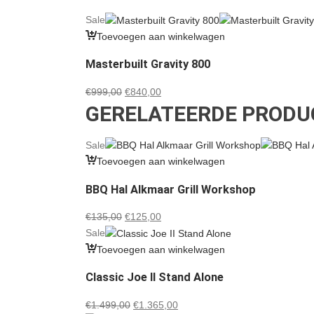
Sale
Toevoegen aan winkelwagen
Masterbuilt Gravity 800
Oorspronkelijke
Huidige
€
999,00
€
840,00
GERELATEERDE PRODU
prijs
prijs
was:
is:
€999,00.
€840,00.
Sale
Toevoegen aan winkelwagen
BBQ Hal Alkmaar Grill Workshop
Oorspronkelijke
Huidige
€
135,00
€
125,00
prijs
prijs
Sale
was:
is:
Toevoegen aan winkelwagen
€135,00.
€125,00.
Classic Joe II Stand Alone
Oorspronkelijke
Huidige
€
1.499,00
€
1.365,00