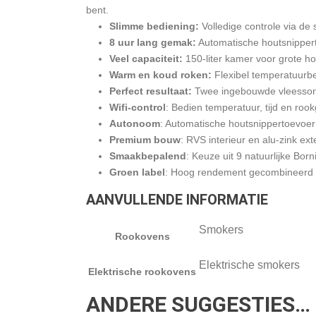
bent.
Slimme bediening:
Volledige controle via de
8 uur lang gemak:
Automatische houtsnippert
Veel capaciteit:
150-liter kamer voor grote ho
Warm en koud roken:
Flexibel temperatuurbe
Perfect resultaat:
Twee ingebouwde vleesson
Wifi-control
: Bedien temperatuur, tijd en roo
Autonoom
: Automatische houtsnippertoevoer
Premium bouw
: RVS interieur en alu-zink ex
Smaakbepalend
: Keuze uit 9 natuurlijke Bor
Groen label
: Hoog rendement gecombineerd m
AANVULLENDE INFORMATIE
Smokers
Rookovens
Elektrische smokers
Elektrische rookovens
ANDERE SUGGESTIES…