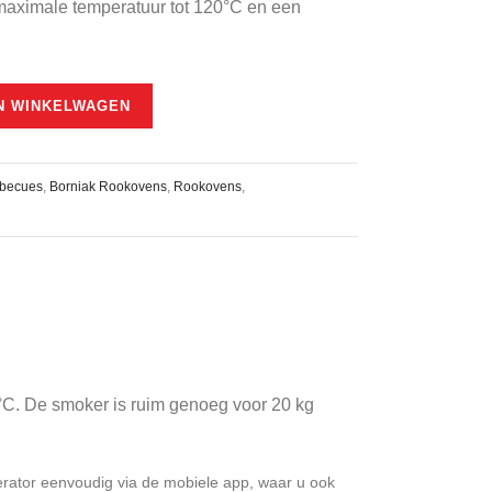
maximale temperatuur tot 120°C en een
is:
€1.875,00.
N WINKELWAGEN
becues
,
Borniak Rookovens
,
Rookovens
,
°C. De smoker is ruim genoeg voor 20 kg
erator eenvoudig via de mobiele app, waar u ook