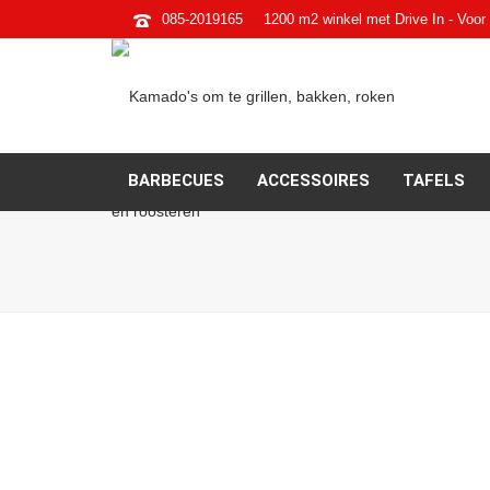
085-2019165
1200 m2 winkel met Drive In - Voor 
BARBECUES
ACCESSOIRES
TAFELS