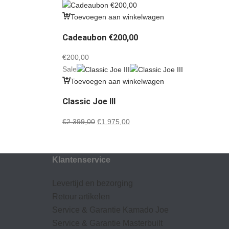
prijs
prijs
was:
is:
Toevoegen aan winkelwagen
€1.499,00.
€1.365,00.
Cadeaubon €200,00
€
200,00
Sale
Toevoegen aan winkelwagen
Classic Joe III
Oorspronkelijke
Huidige
€
2.399,00
€
1.975,00
prijs
prijs
was:
is:
€2.399,00.
€1.975,00.
Klantenservice
Levertijd en bezorging
Retour artikelen
Service & Garantie Kamado Joe
Service & Garantie Masterbuilt