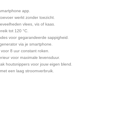
 smartphone app.
oevoer werkt zonder toezicht.
eveelheden vlees, vis of kaas.
reik tot 120 °C.
des voor gegarandeerde sappigheid.
kgenerator via je smartphone.
 voor 8 uur constant roken.
terieur voor maximale levensduur.
niak houtsnippers voor jouw eigen blend.
et een laag stroomverbruik.