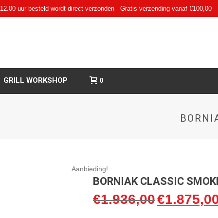
12.00 uur besteld wordt direct verzonden - Gratis verzending vanaf €100,00
GRILL WORKSHOP
0
BORNI
Aanbieding!
BORNIAK CLASSIC SMOKE
€
1.936,00
€
1.875,0
Oorspronkelijke
prijs