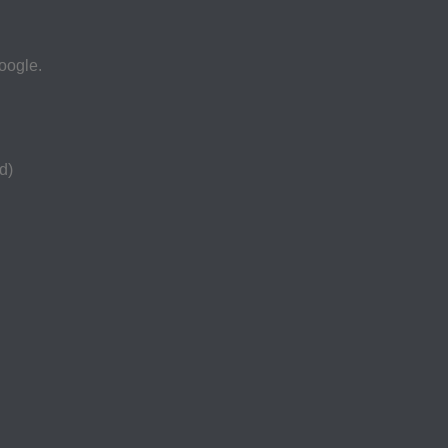
oogle.
d)