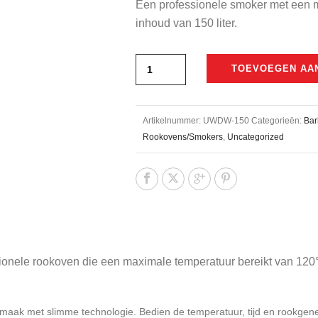
Een professionele smoker met een 
was:
inhoud van 150 liter.
€1.936,00.
TOEVOEGEN AA
Artikelnummer:
UWDW-150
Categorieën:
Bar
Rookovens/Smokers
,
Uncategorized
sionele rookoven die een maximale temperatuur bereikt van 120
smaak met slimme technologie. Bedien de temperatuur, tijd en rookgen