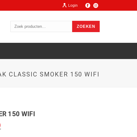
Login
ZOEKEN
AK CLASSIC SMOKER 150 WIFI
R 150 WIFI
0
Huidige
prijs