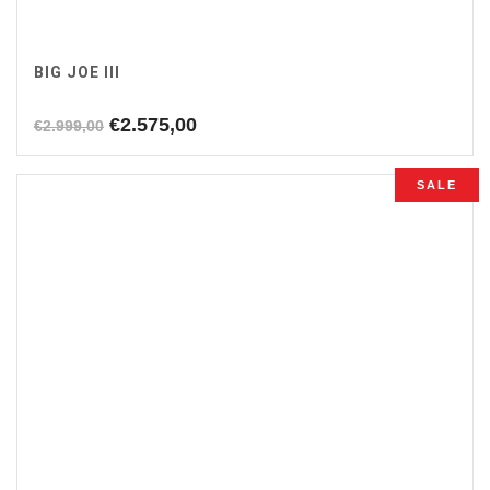
BIG JOE III
Oorspronkelijke
Huidige
€
2.575,00
€
2.999,00
prijs
prijs
was:
is:
SALE
€2.999,00.
€2.575,00.