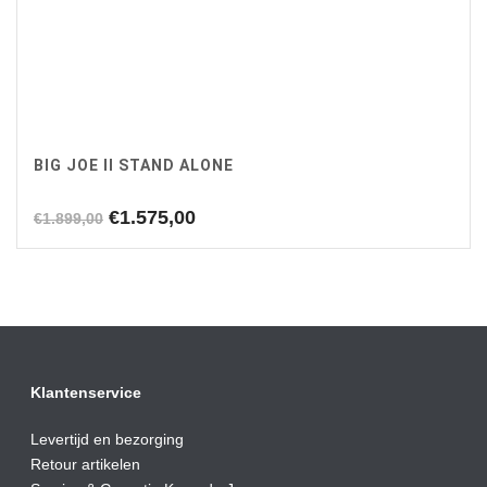
BIG JOE II STAND ALONE
Oorspronkelijke
Huidige
€
1.575,00
€
1.899,00
prijs
prijs
was:
is:
€1.899,00.
€1.575,00.
Klantenservice
Levertijd en bezorging
Retour artikelen