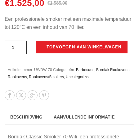
€
1.525,00
Oorspronkelijke
Huidige
€
1.585,00
prijs
prijs
was:
is:
Een professionele smoker met een maximale temperatuur
€1.585,00.
€1.525,00.
tot 120°C en een inhoud van 70 liter.
TOEVOEGEN AAN WINKELWAGEN
Artikelnummer:
UWDW-70
Categorieën:
Barbecues
,
Borniak Rookovens
,
Rookovens
,
Rookovens/Smokers
,
Uncategorized
BESCHRIJVING
AANVULLENDE INFORMATIE
Borniak Classic Smoker 70 Wifi, een professionele