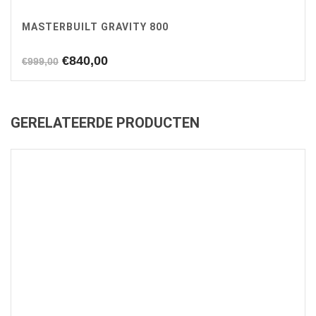
MASTERBUILT GRAVITY 800
Oorspronkelijke
Huidige
€
840,00
€
999,00
prijs
prijs
was:
is:
€999,00.
€840,00.
GERELATEERDE PRODUCTEN