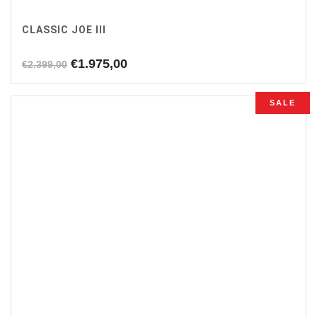
CLASSIC JOE III
Oorspronkelijke
Huidige
€
1.975,00
€
2.399,00
prijs
prijs
was:
is:
SALE
€2.399,00.
€1.975,00.