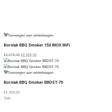
Toevoegen aan winkelwagen
Borniak BBQ Smoker 150 INOX WiFi
Oorspronkelijke
Huidige
€
2.578,00
€
2.495,00
prijs
prijs
was:
is:
€2.578,00.
€2.495,00.
Toevoegen aan winkelwagen
Borniak BBQ Smoker BBDST-70
€
1.359,00
Sale