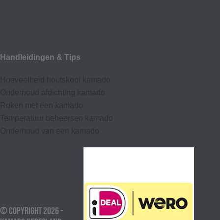
Handleidingen & Tips
Hoeveelheid houtskool kamado
Onderhoud afdic
hting kamado
Roken met een kamado
Temperatuur beheersen kamado
Onderhoud van een kamado
© Copyright 2026 -