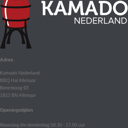
Adres
Kamado Nederland
BBQ Hal Alkmaar
Berenkoog 93
1822 BN Alkmaar
Openingstijden
Maandag t/m donderdag 08.30 - 17.00 uur