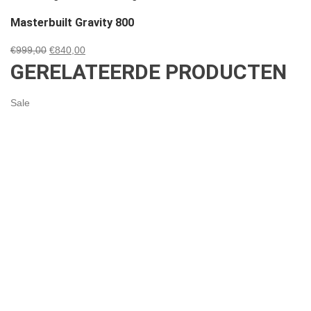
Masterbuilt Gravity 800
Oorspronkelijke
Huidige
€
999,00
€
840,00
GERELATEERDE PRODUCTEN
prijs
prijs
was:
is:
€999,00.
€840,00.
Sale