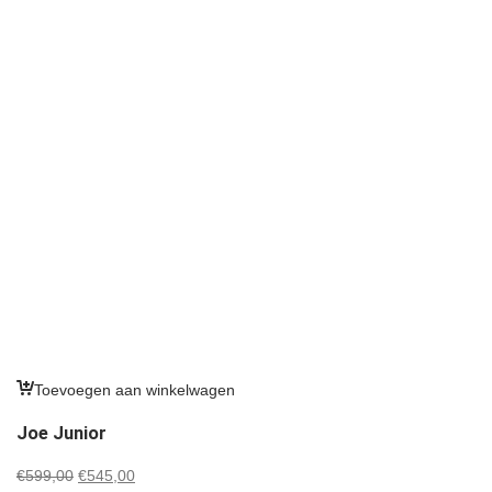
Toevoegen aan winkelwagen
Joe Junior
Oorspronkelijke
Huidige
€
599,00
€
545,00