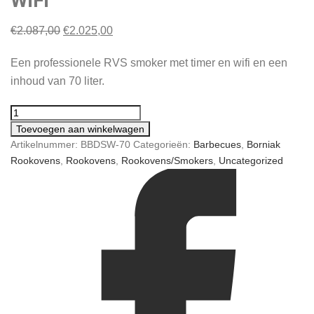
WiFi
Oorspronkelijke
Huidige
€
2.087,00
€
2.025,00
prijs
prijs
Een professionele RVS smoker met timer en wifi en een
was:
is:
inhoud van 70 liter.
€2.087,00.
€2.025,00.
Toevoegen aan winkelwagen
Artikelnummer:
BBDSW-70
Categorieën:
Barbecues
,
Borniak
Rookovens
,
Rookovens
,
Rookovens/Smokers
,
Uncategorized