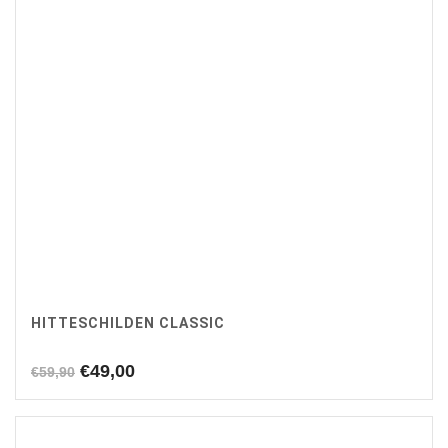
HITTESCHILDEN CLASSIC
Oorspronkelijke
Huidige
€
49,00
€
59,90
prijs
prijs
was:
is:
€59,90.
€49,00.