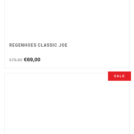
REGENHOES CLASSIC JOE
Oorspronkelijke
Huidige
€
69,00
€
79,90
prijs
prijs
was:
is:
SALE
€79,90.
€69,00.