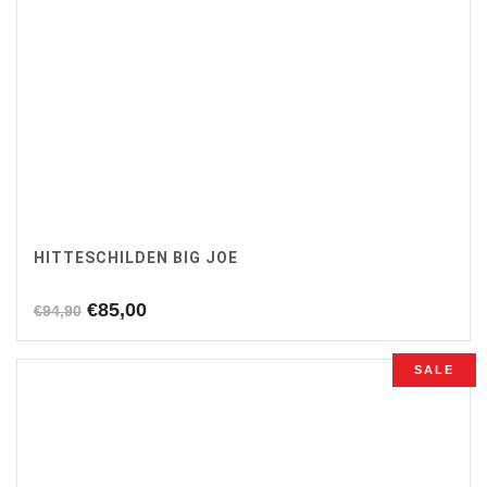
HITTESCHILDEN BIG JOE
Oorspronkelijke
Huidige
€
85,00
€
94,90
prijs
prijs
was:
is:
SALE
€94,90.
€85,00.