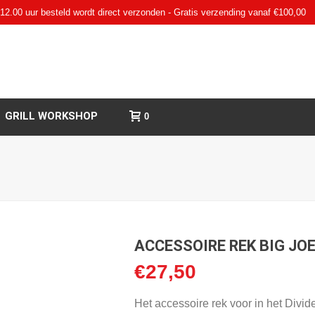
12.00 uur besteld wordt direct verzonden - Gratis verzending vanaf €100,00
GRILL WORKSHOP
0
ACCESSOIRE REK BIG JO
€
27,50
Het accessoire rek voor in het Divi