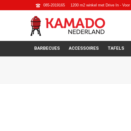
085-2019165
1200 m2 winkel met Drive In - Voor 
BARBECUES
ACCESSOIRES
TAFELS