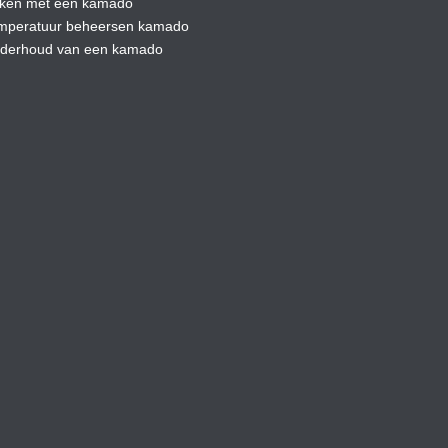
ken met een kamado
mperatuur beheersen kamado
derhoud van een kamado