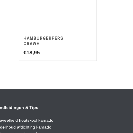
HAMBURGERPERS
CRAWE
€
18,95
ndleidingen & Tips
eveelheid houtskool kamado
derhoud afdic
hting kamado