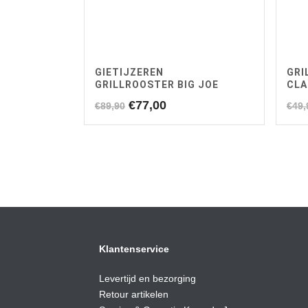
GIETIJZEREN
GRI
GRILLROOSTER BIG JOE
CLA
Oorspronkelijke
Huidige
€
77,00
€
89,90
€
49,
prijs
prijs
was:
is:
€89,90.
€77,00.
Klantenservice
Levertijd en bezorging
Retour artikelen