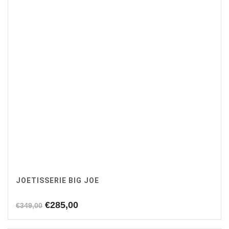
JOETISSERIE BIG JOE
Oorspronkelijke
Huidige
€
285,00
€
349,00
prijs
prijs
was:
is: