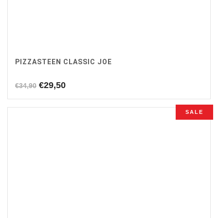
PIZZASTEEN CLASSIC JOE
Oorspronkelijke
Huidige
€
29,50
€
34,90
prijs
prijs
was:
is:
SALE
€34,90.
€29,50.