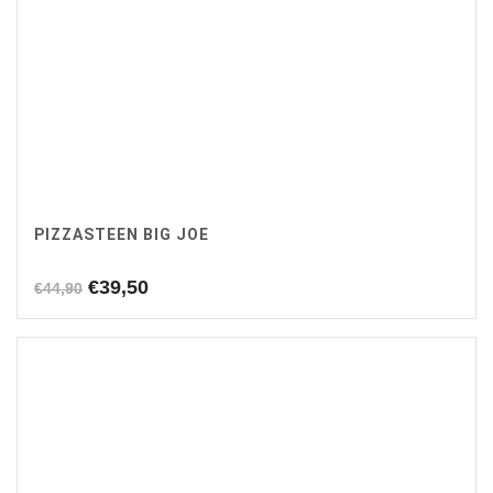
PIZZASTEEN BIG JOE
Oorspronkelijke
Huidige
€
39,50
€
44,90
prijs
prijs
was:
is:
€44,90.
€39,50.