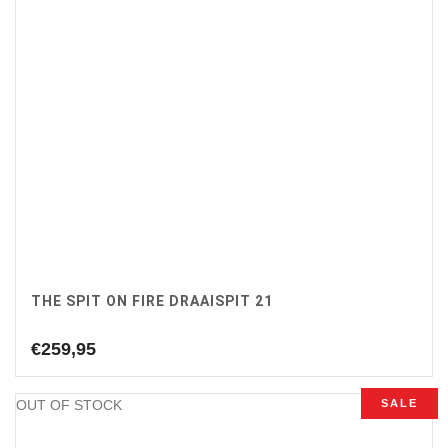
€349,00.
€285,00.
THE SPIT ON FIRE DRAAISPIT 21
€
259,95
OUT OF STOCK
SALE