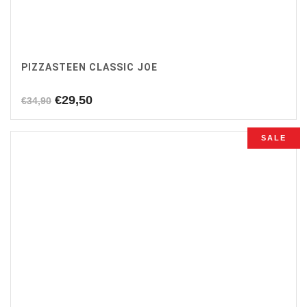
PIZZASTEEN CLASSIC JOE
Oorspronkelijke
Huidige
€
29,50
€
34,90
prijs
prijs
was:
is:
SALE
€34,90.
€29,50.