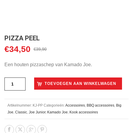
PIZZA PEEL
€
34,50
Oorspronkelijke
Huidige
€
39,90
prijs
prijs
was:
is:
Een houten pizzaschep van Kamado Joe.
€39,90.
€34,50.
TOEVOEGEN AAN WINKELWAGEN
Artikelnummer:
KJ-PP
Categorieën:
Accessoires
,
BBQ accessoires
,
Big
Joe
,
Classic
,
Joe Junior
,
Kamado Joe
,
Kook accessoires