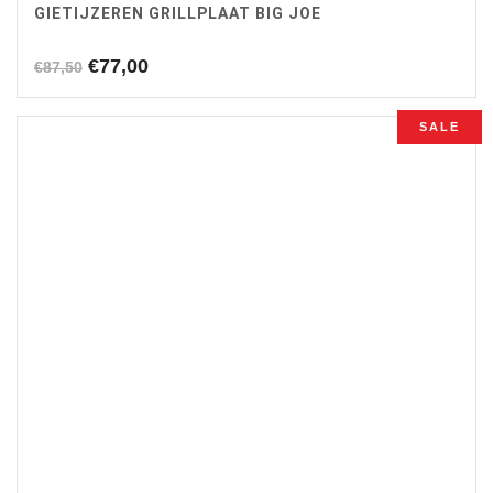
GIETIJZEREN GRILLPLAAT BIG JOE
Oorspronkelijke
Huidige
€
77,00
€
87,50
prijs
prijs
was:
is:
SALE
€87,50.
€77,00.