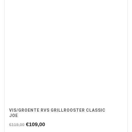
VIS/GROENTE RVS GRILLROOSTER CLASSIC
JOE
Oorspronkelijke
Huidige
€
109,00
€
119,00
prijs
prijs