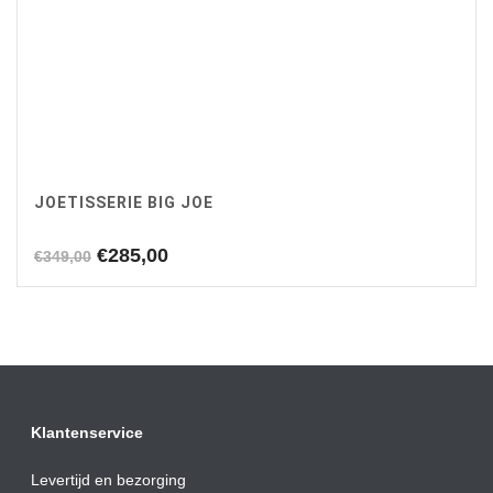
JOETISSERIE BIG JOE
Oorspronkelijke
Huidige
€
285,00
€
349,00
prijs
prijs
was:
is:
€349,00.
€285,00.
Klantenservice
Levertijd en bezorging