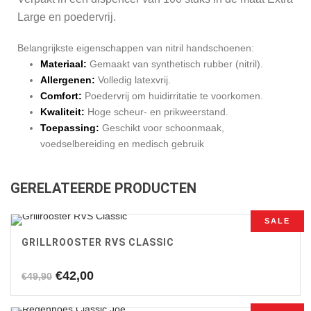
Large en poedervrij.
Belangrijkste eigenschappen van nitril handschoenen:
Materiaal:
Gemaakt van synthetisch rubber (nitril).
Allergenen:
Volledig latexvrij.
Comfort:
Poedervrij om huidirritatie te voorkomen.
Kwaliteit:
Hoge scheur- en prikweerstand.
Toepassing:
Geschikt voor schoonmaak,
voedselbereiding en medisch gebruik
GERELATEERDE PRODUCTEN
SALE
GRILLROOSTER RVS CLASSIC
Oorspronkelijke
Huidige
€
42,00
€
49,90
prijs
prijs
was:
is: