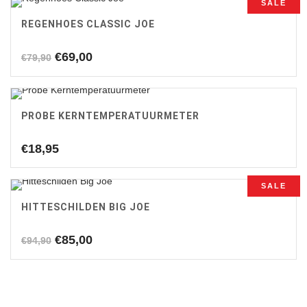
SALE
€49,90.
€42,00.
REGENHOES CLASSIC JOE
Oorspronkelijke
Huidige
€
69,00
€
79,90
prijs
prijs
was:
is:
€79,90.
€69,00.
PROBE KERNTEMPERATUURMETER
€
18,95
SALE
HITTESCHILDEN BIG JOE
Oorspronkelijke
Huidige
€
85,00
€
94,90
prijs
prijs
was:
is:
€94,90.
€85,00.