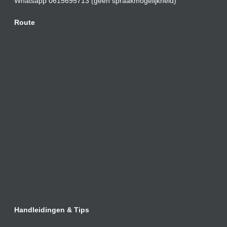
Whatsapp 0615695713 (geen spraakmogelijkheid)
Route
Handleidingen & Tips