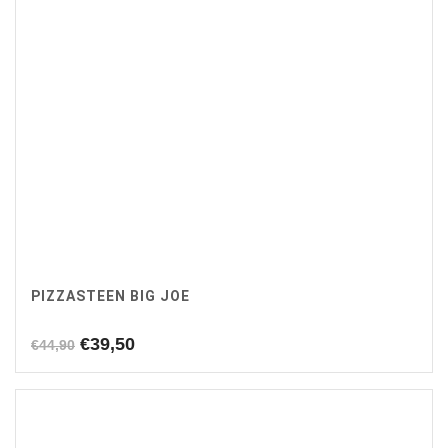
PIZZASTEEN BIG JOE
Oorspronkelijke
Huidige
€
39,50
€
44,90
prijs
prijs
was:
is:
€44,90.
€39,50.