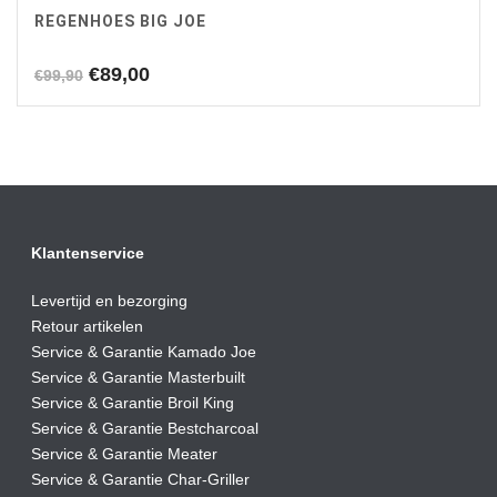
REGENHOES BIG JOE
Oorspronkelijke
Huidige
€
89,00
€
99,90
prijs
prijs
was:
is:
€99,90.
€89,00.
Klantenservice
Levertijd en bezorging
Retour artikelen
Service & Garantie Kamado Joe
Service & Garantie Masterbuilt
Service & Garantie Broil King
Service & Garantie Bestcharcoal
Service & Garantie Meater
Service & Garantie Char-Griller