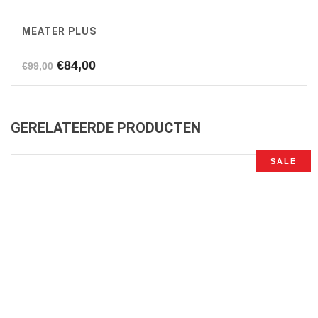
MEATER PLUS
Oorspronkelijke
Huidige
€
84,00
€
99,00
prijs
prijs
was:
is:
€99,00.
€84,00.
GERELATEERDE PRODUCTEN
SALE