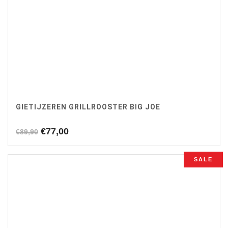
GIETIJZEREN GRILLROOSTER BIG JOE
Oorspronkelijke
Huidige
€
77,00
€
89,90
prijs
prijs
was:
is:
SALE
€89,90.
€77,00.