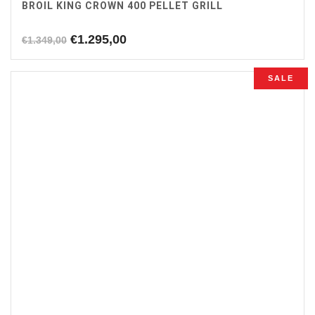
BROIL KING CROWN 400 PELLET GRILL
Oorspronkelijke
Huidige
€
1.295,00
€
1.349,00
prijs
prijs
was:
is:
SALE
€1.349,00.
€1.295,00.