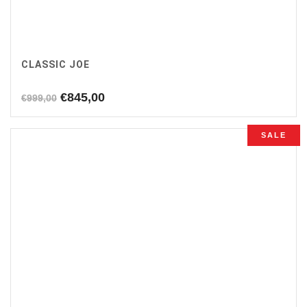
CLASSIC JOE
Oorspronkelijke
Huidige
€
845,00
€
999,00
prijs
prijs
was:
is:
SALE
€999,00.
€845,00.