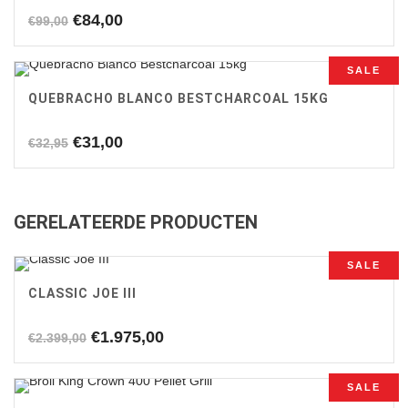
Oorspronkelijke
Huidige
€
84,00
€
99,00
prijs
prijs
was:
is:
SALE
€99,00.
€84,00.
QUEBRACHO BLANCO BESTCHARCOAL 15KG
Oorspronkelijke
Huidige
€
31,00
€
32,95
prijs
prijs
was:
is:
€32,95.
€31,00.
GERELATEERDE PRODUCTEN
SALE
CLASSIC JOE III
Oorspronkelijke
Huidige
€
1.975,00
€
2.399,00
prijs
prijs
was:
is:
SALE
€2.399,00.
€1.975,00.