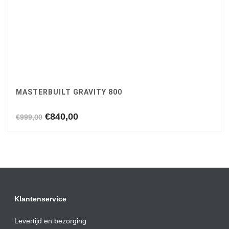
MASTERBUILT GRAVITY 800
Oorspronkelijke
Huidige
€
840,00
€
999,00
prijs
prijs
was:
is:
€999,00.
€840,00.
Klantenservice
Levertijd en bezorging