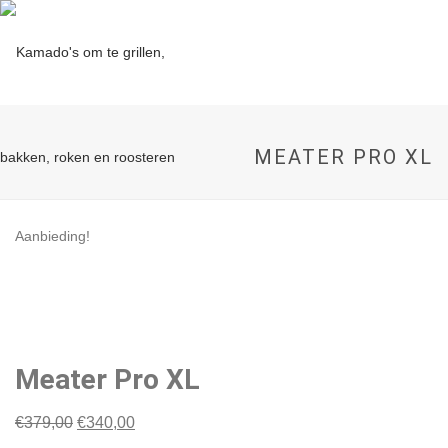
MEATER PRO XL
Aanbieding!
Meater Pro XL
Oorspronkelijke
Huidige
€
379,00
€
340,00
prijs
prijs