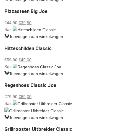
Pizzasteen Big Joe
Oorspronkelijke
Huidige
€
44,90
€
39,50
prijs
prijs
Sale
was:
is:
Toevoegen aan winkelwagen
€44,90.
€39,50.
Hitteschilden Classic
Oorspronkelijke
Huidige
€
59,90
€
49,00
prijs
prijs
Sale
was:
is:
Toevoegen aan winkelwagen
€59,90.
€49,00.
Regenhoes Classic Joe
Oorspronkelijke
Huidige
€
79,90
€
69,00
prijs
prijs
Sale
was:
is:
€79,90.
€69,00.
Toevoegen aan winkelwagen
Grillrooster Uitbreider Classic