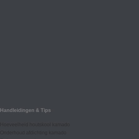
Handleidingen & Tips
Hoeveelheid houtskool kamado
Onderhoud afdic
hting kamado