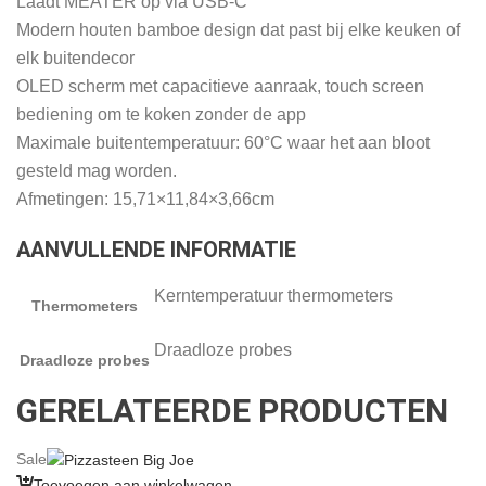
Laadt MEATER op via USB-C
Modern houten bamboe design dat past bij elke keuken of
elk buitendecor
OLED scherm met capacitieve aanraak, touch screen
bediening om te koken zonder de app
Maximale buitentemperatuur: 60°C waar het aan bloot
gesteld mag worden.
Afmetingen: 15,71×11,84×3,66cm
AANVULLENDE INFORMATIE
Kerntemperatuur thermometers
Thermometers
Draadloze probes
Draadloze probes
GERELATEERDE PRODUCTEN
Sale
Toevoegen aan winkelwagen