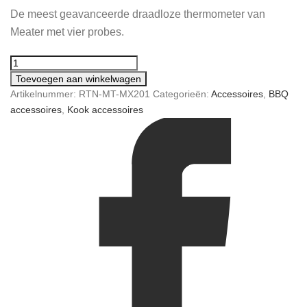
De meest geavanceerde draadloze thermometer van
was:
is:
Meater met vier probes.
€379,00.
€340,00.
Toevoegen aan winkelwagen
Artikelnummer:
RTN-MT-MX201
Categorieën:
Accessoires
,
BBQ
accessoires
,
Kook accessoires