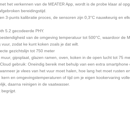
t met het verkennen van de MEATER App, wordt is de probe klaar al opge
fgebroken bereidingstijd.
een 3-punts kalibratie proces, de sensoren zijn 0,3°C nauwkeurig en e
ooth 5.2 gecodeerde PHY.
bestendigheid van de omgeving temperatuur tot 500°C, waardoor de Me
vuur, zodat ke kunt koken zoals je dat wilt.
ecte gezichtslijn tot 750 meter
, muur, gipsplaat, glazen ramen, oven, koken in de open lucht tot 75 me
loud gebruik: Oneindig bereik met behulp van een extra smartphone of 
neer je vlees van het vuur moet halen, hoe lang het moet rusten en w
kern en omgevingstemperaturen of tijd om je eigen kookervaring voll
lijk, daarna reinigen in de vaatwasser.
 begrijpt.