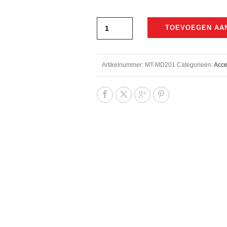
€219,00.
€188,00.
TOEVOEGEN AA
Artikelnummer:
MT-MD201
Categorieën:
Acce