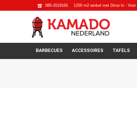
085-2019165
1200 m2 winkel met Drive In - Voor 
BARBECUES
ACCESSOIRES
TAFELS