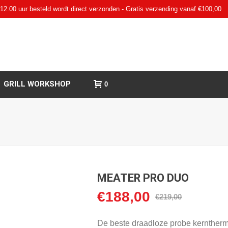
12.00 uur besteld wordt direct verzonden - Gratis verzending vanaf €100,00
GRILL WORKSHOP
0
MEATER PRO DUO
€
188,00
Oorspronkelijke
Huidige
€
219,00
prijs
prijs
was:
is:
De beste draadloze probe kerntherm