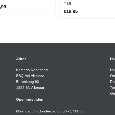
TER
,99
€
18,95
Adres
Ha
Kamado Nederland
Ho
BBQ Hal Alkmaar
On
Berenkoog 93
Ro
1822 BN Alkmaar
Te
On
Openingstijden
Maandag t/m donderdag 08.30 - 17.00 uur