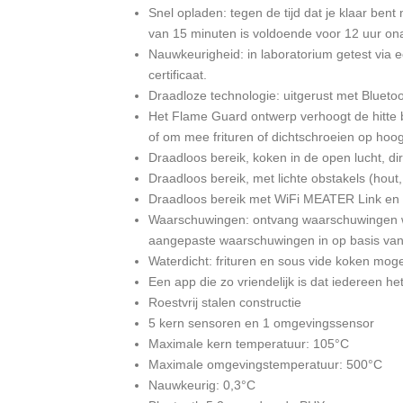
Snel opladen: tegen de tijd dat je klaar ben
van 15 minuten is voldoende voor 12 uur ona
Nauwkeurigheid: in laboratorium getest via 
certificaat.
Draadloze technologie: uitgerust met Bluet
Het Flame Guard ontwerp verhoogt de hitte 
of om mee frituren of dichtschroeien op hoog 
Draadloos bereik, koken in de open lucht, dir
Draadloos bereik, met lichte obstakels (hout
Draadloos bereik met WiFi MEATER Link en C
Waarschuwingen: ontvang waarschuwingen wan
aangepaste waarschuwingen in op basis van 
Waterdicht: frituren en sous vide koken moge
Een app die zo vriendelijk is dat iedereen het
Roestvrij stalen constructie
5 kern sensoren en 1 omgevingssensor
Maximale kern temperatuur: 105°C
Maximale omgevingstemperatuur: 500°C
Nauwkeurig: 0,3°C