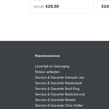
Oorspronkelijke
Huidige
€
29,50
€
24
€
34,90
prijs
prijs
was:
is:
€34,90.
€29,50.
Klantenservice
Levertijd en bezorging
Retour artikelen
Service & Garantie Kamado Joe
Service & Garantie Masterbuilt
Service & Garantie Broil King
Service & Garantie Bestcharcoal
Service & Garantie Meater
Service & Garantie Char-Griller