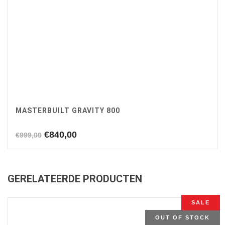
MASTERBUILT GRAVITY 800
Oorspronkelijke
Huidige
€
840,00
€
999,00
prijs
prijs
was:
is:
€999,00.
€840,00.
GERELATEERDE PRODUCTEN
SALE
OUT OF STOCK