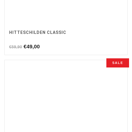
HITTESCHILDEN CLASSIC
Oorspronkelijke
Huidige
€
49,00
€
59,90
prijs
prijs
was:
is:
SALE
€59,90.
€49,00.