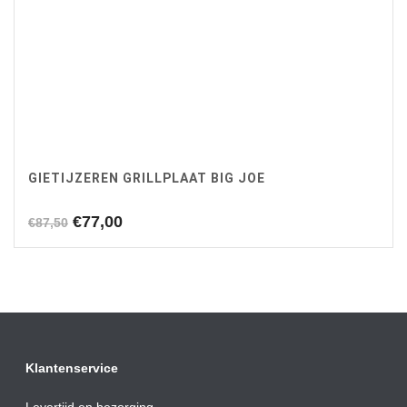
GIETIJZEREN GRILLPLAAT BIG JOE
Oorspronkelijke
Huidige
€
77,00
€
87,50
prijs
prijs
was:
is:
€87,50.
€77,00.
Klantenservice
Levertijd en bezorging