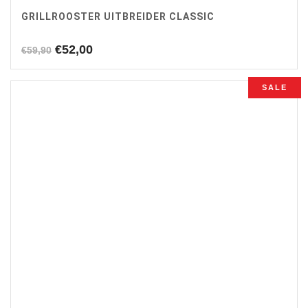
GRILLROOSTER UITBREIDER CLASSIC
Oorspronkelijke
Huidige
€
52,00
€
59,90
prijs
prijs
was:
is:
SALE
€59,90.
€52,00.