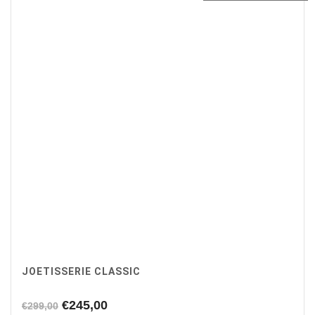
JOETISSERIE CLASSIC
Oorspronkelijke
Huidige
€
245,00
€
299,00