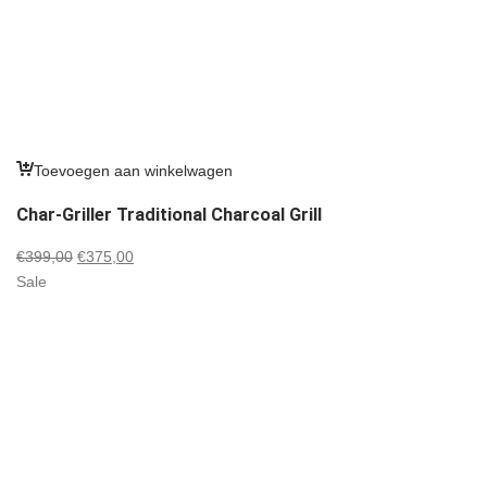
Toevoegen aan winkelwagen
Char-Griller Traditional Charcoal Grill
Oorspronkelijke
Huidige
€
399,00
€
375,00
prijs
prijs
Sale
was:
is:
€399,00.
€375,00.