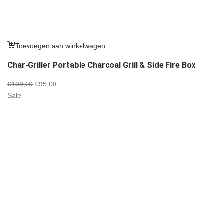
Toevoegen aan winkelwagen
Char-Griller Portable Charcoal Grill & Side Fire Box
Oorspronkelijke
Huidige
€
109,00
€
95,00
prijs
prijs
Sale
was:
is:
€109,00.
€95,00.