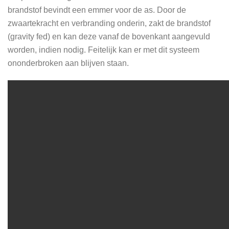
brandstof bevindt een emmer voor de as. Door de
zwaartekracht en verbranding onderin, zakt de brandstof
(gravity fed) en kan deze vanaf de bovenkant aangevuld
worden, indien nodig. Feitelijk kan er met dit systeem
ononderbroken aan blijven staan.