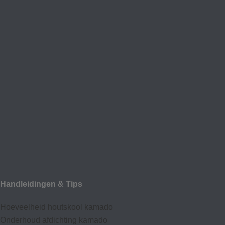
Handleidingen & Tips
Hoeveelheid houtskool kamado
Onderhoud afdic
hting kamado