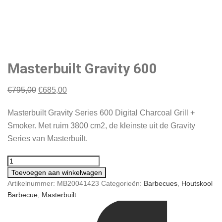
Masterbuilt Gravity 600
Oorspronkelijke
Huidige
€
795,00
€
685,00
prijs
prijs
Masterbuilt Gravity Series 600 Digital Charcoal Grill +
was:
is:
Smoker. Met ruim 3800 cm2, de kleinste uit de Gravity
€795,00.
€685,00.
Series van Masterbuilt.
Toevoegen aan winkelwagen
Artikelnummer:
MB20041423
Categorieën:
Barbecues
,
Houtskool
Barbecue
,
Masterbuilt