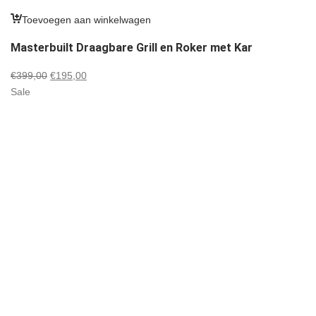
Toevoegen aan winkelwagen
Masterbuilt Draagbare Grill en Roker met Kar
Oorspronkelijke
Huidige
€
399,00
€
195,00
prijs
prijs
Sale
was:
is:
€399,00.
€195,00.