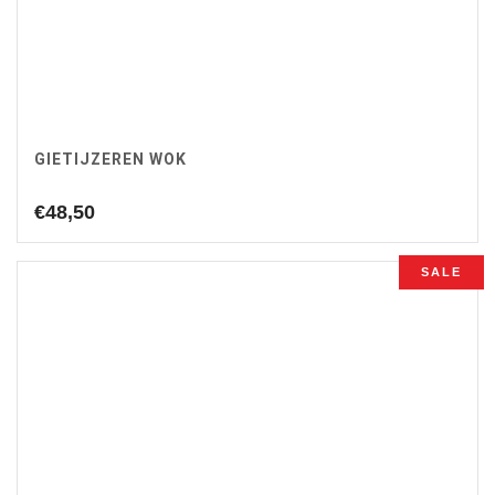
€79,90.
€69,00.
GIETIJZEREN WOK
€
48,50
SALE