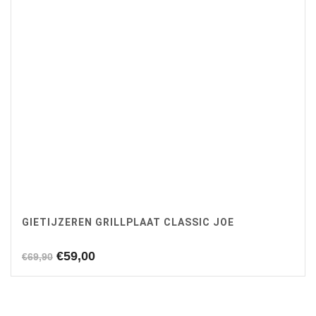
GIETIJZEREN GRILLPLAAT CLASSIC JOE
Oorspronkelijke
Huidige
€
59,00
€
69,90
prijs
prijs
was:
is:
€69,90.
€59,00.