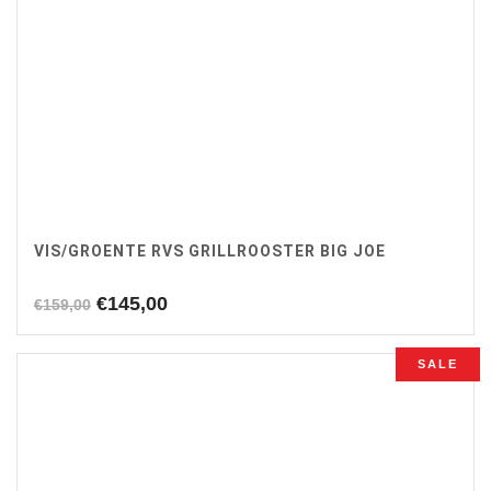
VIS/GROENTE RVS GRILLROOSTER BIG JOE
Oorspronkelijke
Huidige
€
145,00
€
159,00
prijs
prijs
was:
is:
SALE
€159,00.
€145,00.