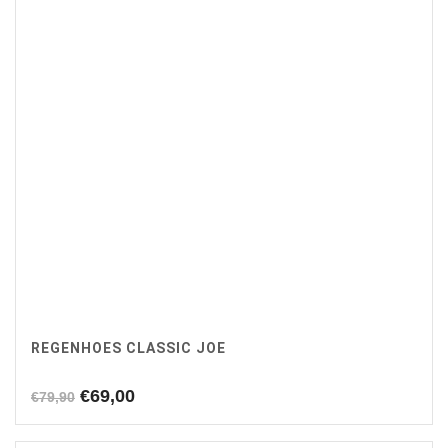
REGENHOES CLASSIC JOE
Oorspronkelijke
Huidige
€
69,00
€
79,90
prijs
prijs
was:
is: