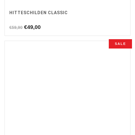
HITTESCHILDEN CLASSIC
Oorspronkelijke
Huidige
€
49,00
€
59,90
prijs
prijs
was:
is:
SALE
€59,90.
€49,00.