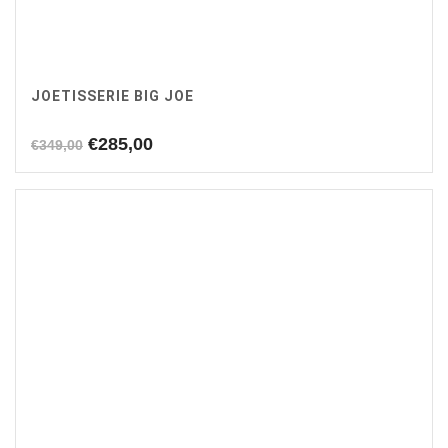
JOETISSERIE BIG JOE
Oorspronkelijke
Huidige
€
285,00
€
349,00
prijs
prijs
was:
is:
€349,00.
€285,00.